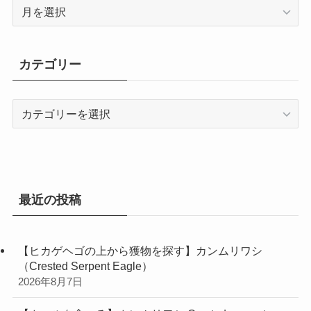
ア
ー
カ
イ
カテゴリー
ブ
カ
テ
ゴ
リ
ー
最近の投稿
【ヒカゲヘゴの上から獲物を探す】カンムリワシ
（Crested Serpent Eagle）
2026年8月7日