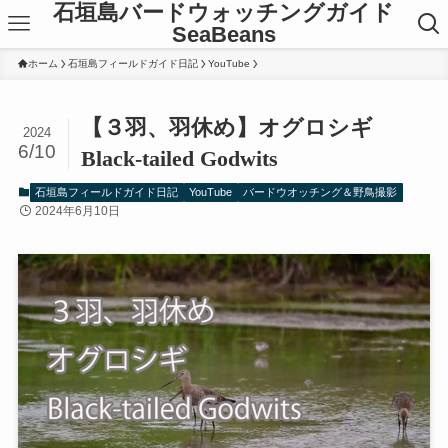
石垣島バードウォッチングガイド
SeaBeans
ホーム
石垣島フィールドガイド日記
YouTube
【３羽、羽休め】オグロシギ
2024
6/10
Black-tailed Godwits
石垣島フィールドガイド日記
YouTube
バードウオッチング＆野鳥撮影
2024年6月10日