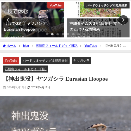
YouTube
バードウオッチング＆野鳥撮影
【枝で休む】ヤツガシラ
沖縄タイムス 3月1日朝刊 マキバ
Eurasian Hoopoe
タヒバリ石垣飛来
2026年3月3日
2026年3月1日
ホーム
blog
石垣島フィールドガイド日記
YouTube
【神出鬼没】ヤ
ツガシラ Eurasian Hoopoe
YouTube
バードウオッチング＆野鳥撮影
ヤツガシラ
石垣島フィールドガイド日記
【神出鬼没】ヤツガシラ Eurasian Hoopoe
2024年4月17日
2024年4月17日