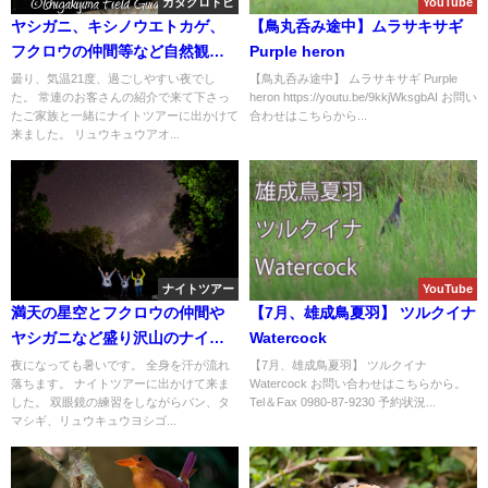
カタグロトビ
YouTube
ヤシガニ、キシノウエトカゲ、
【鳥丸呑み途中】ムラサキサギ
フクロウの仲間等など自然観察
Purple heron
と生き物観察のナイトツアー!!
曇り、気温21度、過ごしやすい夜でし
【鳥丸呑み途中】 ムラサキサギ Purple
た。 常連のお客さんの紹介で来て下さっ
heron https://youtu.be/9kkjWksgbAI お問い
たご家族と一緒にナイトツアーに出かけて
合わせはこちらから...
来ました。 リュウキュウアオ...
ナイトツアー
YouTube
満天の星空とフクロウの仲間や
【7月、雄成鳥夏羽】 ツルクイナ
ヤシガニなど盛り沢山のナイト
Watercock
ツアー。
夜になっても暑いです。 全身を汗が流れ
【7月、雄成鳥夏羽】 ツルクイナ
落ちます。 ナイトツアーに出かけて来ま
Watercock お問い合わせはこちらから。
した。 双眼鏡の練習をしながらバン、タ
Tel＆Fax 0980-87-9230 予約状況...
マシギ、リュウキュウヨシゴ...