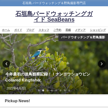
石垣島 バードウォッチング＆野鳥撮影専門店
石垣島バードウォッチングガ
イド SeaBeans
ホーム
ガイド
ブログ
スタッフ
ご予約
図鑑
メディア
ショッピング
バードウオッチング＆野鳥撮影
今年最初の迷鳥観察記録！！ナンヨウショウビン
Collared Kingfisher
2022年4月7日
Pickup News!