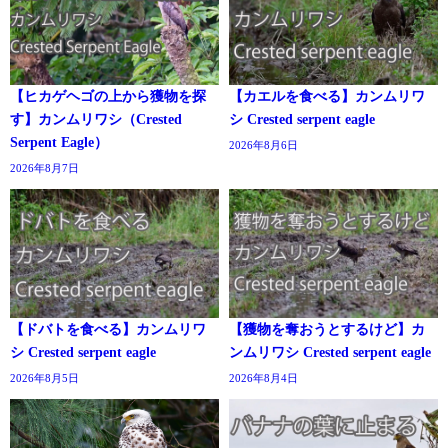
【ヒカゲヘゴの上から獲物を探
【カエルを食べる】カンムリワ
す】カンムリワシ（Crested
シ Crested serpent eagle
Serpent Eagle）
2026年8月6日
2026年8月7日
【ドバトを食べる】カンムリワ
【獲物を奪おうとするけど】カ
シ Crested serpent eagle
ンムリワシ Crested serpent eagle
2026年8月5日
2026年8月4日