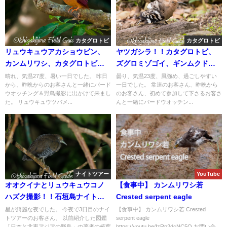
カタグロトビ
カタグロトビ
リュウキュウアカショウビン、
ヤツガシラ！！カタグロトビ、
カンムリワシ、カタグロトビな
ズグロミゾゴイ、ギンムクドリ
ど石垣島の野鳥たち！！バード
など石垣島の野鳥たち。バード
晴れ、気温27度、暑い一日でした。 昨日
曇り、気温23度、風強め、過ごしやすい
から、昨晩からのお客さんと一緒にバード
一日でした。 常連のお客さん、昨晩から
ウオッチング＆野鳥撮影ガイ
ウオッチング＆野鳥撮影ガイ
ウオッチング＆野鳥撮影に出かけて来まし
のお客さん、初めて参加して下さるお客さ
ド。
ド。
た。 リュウキュウツバメ...
んと一緒にバードウオッチン...
ナイトツアー
YouTube
オオクイナとリュウキュウコノ
【食事中】 カンムリワシ若
ハズク撮影！！石垣島ナイトツ
Crested serpent eagle
アー。
星が綺麗な夜でした。 今夜で3日目のナイ
【食事中】 カンムリワシ若 Crested
トツアーのお客さん、 以前紹介した図鑑
serpent eagle
「日本と北東アジアの野鳥」の著者の榛葉
https://youtu.be/IzRp2dcNC5Q お問い合...