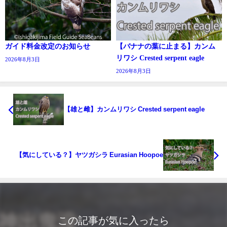
ガイド料金改定のお知らせ
【バナナの葉に止まる】カンム
リワシ Crested serpent eagle
2026年8月3日
2026年8月3日
【雄と雌】カンムリワシ Crested serpent eagle
【気にしている？】ヤツガシラ Eurasian Hoopoe
この記事が気に入ったら