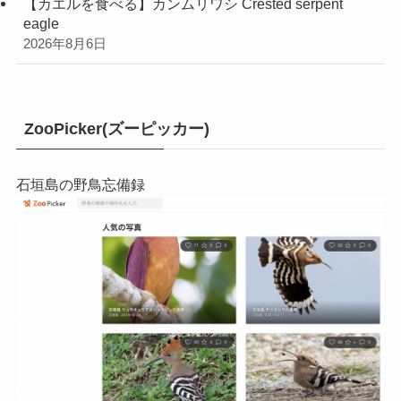
【カエルを食べる】カンムリワシ Crested serpent
eagle
2026年8月6日
ZooPicker(ズーピッカー)
石垣島の野鳥忘備録