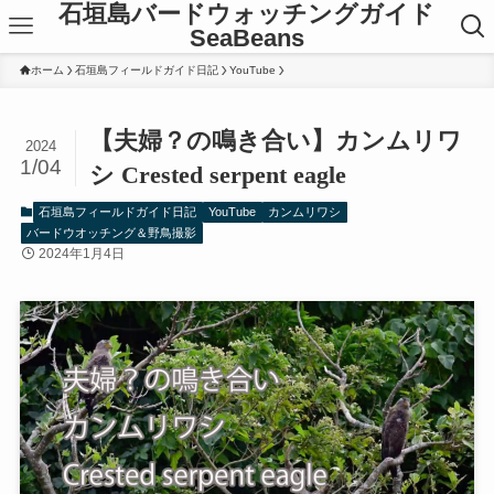
石垣島バードウォッチングガイド
SeaBeans
ホーム
石垣島フィールドガイド日記
YouTube
【夫婦？の鳴き合い】カンムリワ
2024
1/04
シ Crested serpent eagle
石垣島フィールドガイド日記
YouTube
カンムリワシ
バードウオッチング＆野鳥撮影
2024年1月4日