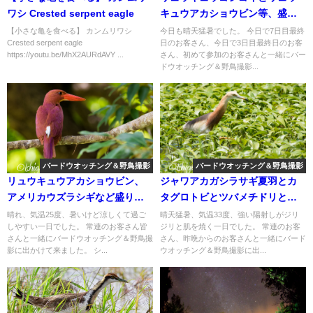
ワシ Crested serpent eagle
キュウアカショウビン等、盛り
沢山のバードウオッチング＆野
【小さな亀を食べる】 カンムリワシ
今日も晴天猛暑でした。 今日で7日目最終
Crested serpent eagle
日のお客さん、今日で3日目最終日のお客
鳥撮影ツアー。
https://youtu.be/MhX2AURdAVY ...
さん、初めて参加のお客さんと一緒にバー
ドウオッチング＆野鳥撮影...
バードウオッチング＆野鳥撮影
バードウオッチング＆野鳥撮影
リュウキュウアカショウビン、
ジャワアカガシラサギ夏羽とカ
アメリカウズラシギなど盛り沢
タグロトビとツバメチドリとオ
山のバードウオッチング＆野鳥
オアジサシ等盛り沢山のバード
晴れ、気温25度、暑いけど涼しくて過ご
晴天猛暑、気温33度、強い陽射しがジリ
しやすい一日でした。 常連のお客さん皆
ジリと肌を焼く一日でした。 常連のお客
撮影ガイド。
ウオッチング＆野鳥撮影ガイド!!
さんと一緒にバードウオッチング＆野鳥撮
さん、昨晩からのお客さんと一緒にバード
影に出かけて来ました。 シ...
ウオッチング＆野鳥撮影に出...