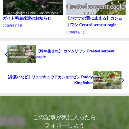
ガイド料金改定のお知らせ
【バナナの葉に止まる】カンム
リワシ Crested serpent eagle
2026年8月3日
2026年8月3日
【昨年生まれ】 カンムリワシ Crested serpent
eagle
【身震いなど】リュウキュウアカショウビン Ruddy
Kingfisher
この記事が気に入ったら
フォローしよう