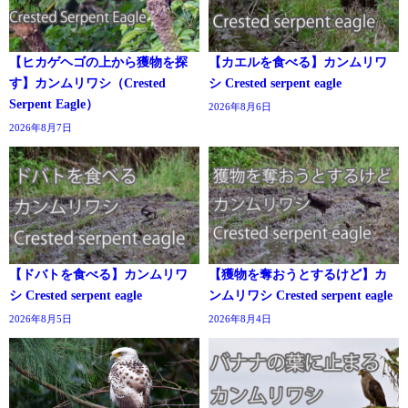
【ヒカゲヘゴの上から獲物を探
【カエルを食べる】カンムリワ
す】カンムリワシ（Crested
シ Crested serpent eagle
Serpent Eagle）
2026年8月6日
2026年8月7日
【ドバトを食べる】カンムリワ
【獲物を奪おうとするけど】カ
シ Crested serpent eagle
ンムリワシ Crested serpent eagle
2026年8月5日
2026年8月4日