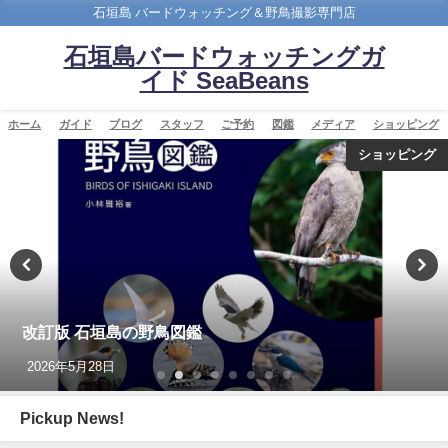
石垣島 バードウォッチング＆野鳥撮影専門店
石垣島バードウォッチングガ
イド SeaBeans
ホーム
ガイド
ブログ
スタッフ
ご予約
図鑑
メディア
ショッピング
ショッピング
沖縄タイムス3月2
鳥図鑑
目 ノドアカツグ
2026年3月25日
Pickup News!