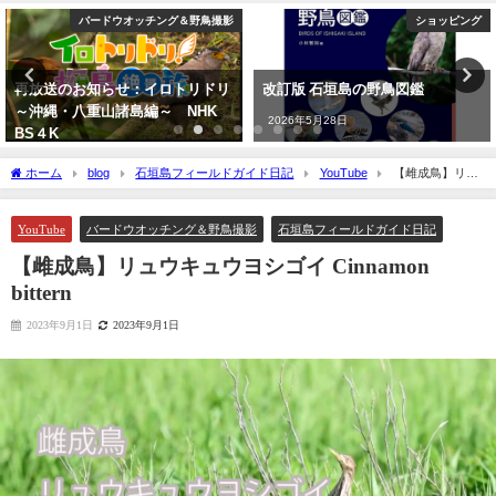
バードウオッチング＆野鳥撮影
ショッピング
お知らせ：イロトリドリ
改訂版 石垣島の野鳥図鑑
BIRDE
八重山諸島編～ NHK
壮 日本
2026年5月28日
シの記事
月30日
2024年1
ホーム
blog
石垣島フィールドガイド日記
YouTube
【雌成鳥】リュ
ウキュウヨシゴイ Cinnamon bittern
YouTube
バードウオッチング＆野鳥撮影
石垣島フィールドガイド日記
【雌成鳥】リュウキュウヨシゴイ Cinnamon
bittern
2023年9月1日
2023年9月1日