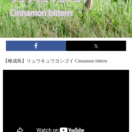
【雌成鳥】リュウキュウヨシゴイ Cinnamon bittern