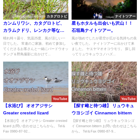
カタグロトビ
ナイトツアー
カンムリワシ、カタグロトビ、
星もホタルも出会いも沢山！！
カラムクドリ、レンカク等など
石垣島ナイトツアー。
盛り沢山！！バードウオッチン
晴れ時々曇り、気温25度、風が涼しい一
風が強めでしたが星空が広がる気持ちの良
日でした。 常連のご家族、初めて参加し
い夜でした。 ナイトツアーに出かけて来
グ＆野鳥撮影ガイド。
てくださるお客さんと一緒にバードウオッ
ました。 ヤエヤマオオコウモリ。 探し回
チング＆野鳥撮影に出かけて...
ってリュウキュウコノハズ...
YouTube
YouTube
【水浴び】 オオアジサシ
【探す雌と待つ雄】 リュウキュ
Greater crested lizard
ウヨシゴイ Cinnamon bittern
【水浴び】 オオアジサシ Greater crested
【探す雌と待つ雄】 リュウキュウヨシゴ
lizard お問い合わせはこちらから。 Tel＆
イ Cinnamon bittern お問い合わせはこちら
Fax 0980-87-92...
から。 Tel＆Fax 0980-87-9...