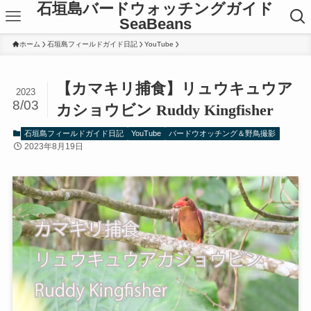
石垣島バードウォッチングガイド
SeaBeans
ホーム
石垣島フィールドガイド日記
YouTube
【カマキリ捕食】リュウキュウア
2023
8/03
カショウビン Ruddy Kingfisher
石垣島フィールドガイド日記
YouTube
バードウオッチング＆野鳥撮影
2023年8月19日