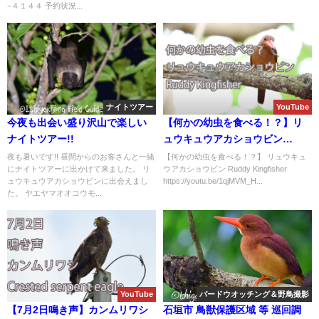
−４１４４ 予約状況...
ナイトツアー
YouTube
今夜も出会い盛り沢山で楽しい
【何かの幼虫を食べる！？】リ
ナイトツアー!!
ュウキュウアカショウビン
Ruddy Kingfisher
夜も暑いです!! 昼間からのお客さんと一緒
【何かの幼虫を食べる！？】 リュウキュ
にナイトツアーに出かけて来ました。 リ
ウアカショウビン Ruddy Kingfisher
ュウキュウアカショウビンに出会えまし
https://youtu.be/1qjMVM_H...
た。 ヤエヤマオオコウモ...
YouTube
バードウオッチング＆野鳥撮影
【7月2日鳴き声】カンムリワシ
石垣市 鳥獣保護区域 等 巡回調