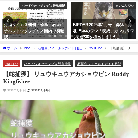
バードウオッチング＆野鳥撮影
カンムリワシ
沖縄タイムス朝刊「珍鳥 石垣に
BIRDER 2025年1月号 勇猛・勇
チベットウタツグミ／国内で初確
壮 日本のワシ「表紙、カンムリワ
認」
シの記事を担当しました。」
2020年2月21日
2024年12月16日
ホーム
blog
石垣島フィールドガイド日記
YouTube
【蛇捕獲】 リュ
ウキュウアカショウビン Ruddy Kingfisher
YouTube
バードウオッチング＆野鳥撮影
石垣島フィールドガイド日記
【蛇捕獲】 リュウキュウアカショウビン Ruddy
Kingfisher
2023年5月4日
2023年5月4日