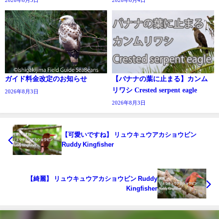
ガイド料金改定のお知らせ
【バナナの葉に止まる】カンム
リワシ Crested serpent eagle
2026年8月3日
2026年8月3日
【可愛いですね】 リュウキュウアカショウビン
Ruddy Kingfisher
【綺麗】 リュウキュウアカショウビン Ruddy
Kingfisher