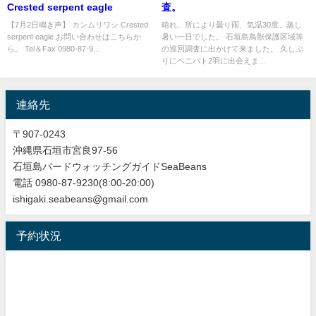
Crested serpent eagle
査。
【7月2日鳴き声】 カンムリワシ Crested
晴れ、所により曇り雨、気温30度、蒸し
serpent eagle お問い合わせはこちらか
暑い一日でした。 石垣島鳥獣保護区域等
ら。 Tel＆Fax 0980-87-9...
の巡回調査に出かけて来ました。 久しぶ
りにベニバト2羽に出会えま...
連絡先
〒907-0243
沖縄県石垣市宮良97-56
石垣島バードウォッチングガイドSeaBeans
電話 0980-87-9230(8:00-20:00)
ishigaki.seabeans@gmail.com
予約状況