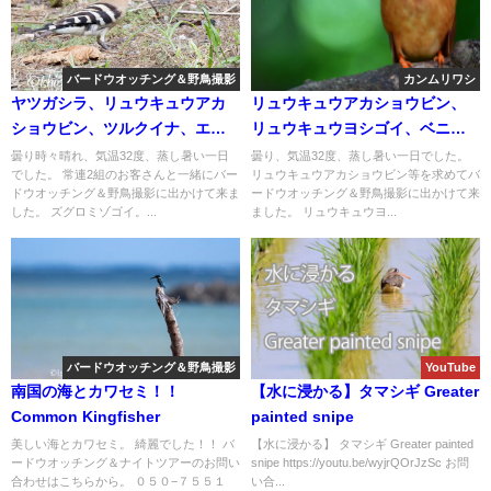
バードウオッチング＆野鳥撮影
カンムリワシ
ヤツガシラ、リュウキュウアカ
リュウキュウアカショウビン、
ショウビン、ツルクイナ、エゾ
リュウキュウヨシゴイ、ベニア
ビタキ等など盛り沢山！！バー
ジサシ、コグンカンドリ等な
曇り時々晴れ、気温32度、蒸し暑い一日
曇り、気温32度、蒸し暑い一日でした。
でした。 常連2組のお客さんと一緒にバー
リュウキュウアカショウビン等を求めてバ
ドウオッチング＆野鳥撮影ガイ
ど！！バードウオッチングと野
ドウオッチング＆野鳥撮影に出かけて来ま
ードウオッチング＆野鳥撮影に出かけて来
ド。
鳥撮影。
した。 ズグロミゾゴイ。...
ました。 リュウキュウヨ...
バードウオッチング＆野鳥撮影
YouTube
南国の海とカワセミ！！
【水に浸かる】タマシギ Greater
Common Kingfisher
painted snipe
美しい海とカワセミ。 綺麗でした！！ バ
【水に浸かる】 タマシギ Greater painted
ードウオッチング＆ナイトツアーのお問い
snipe https://youtu.be/wyjrQOrJzSc お問
合わせはこちらから。 ０５０−７５５１
い合...