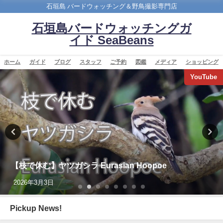
石垣島 バードウォッチング＆野鳥撮影専門店
石垣島バードウォッチングガ
イド SeaBeans
ホーム
ガイド
ブログ
スタッフ
ご予約
図鑑
メディア
ショッピング
YouTube
【枝で休む】ヤツガシラ Eurasian Hoopoe
2026年3月3日
Pickup News!