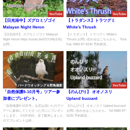
YouTube
YouTube
【日光浴中】ズグロミゾゴイ
【トラダンス】トラツグミ
Malayan Night Heron
White's Thrush
【日光浴中】 ズグロミゾゴイ Malayan
【トラダンス】 トラツグミ White's
Night Heron https://youtu.be/jY27zMy3JiQ
Thrush お問い合わせはこちらから。 Tel＆
お問...
Fax 0980-87-9230 予約状況...
バードウオッチング＆野鳥撮影
YouTube
「自然保護9-10月号」ツアー参
【のんびり】 オオノスリ
加者にプレゼント。
Upland buzzard
「自然保護9-10月号」を沢山頂いたのでツ
【のんびり】 オオノスリ Upland buzzard
アーに参加してくださった方ににプレゼン
お問い合わせはこちらから。 Tel 0980-87-
トします。 ※9月30日、全て配布しました
9230 予約状況...
のでプレゼントは終...