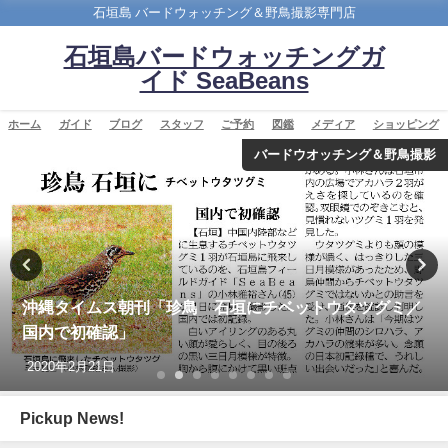
石垣島 バードウォッチング＆野鳥撮影専門店
石垣島バードウォッチングガ
イド SeaBeans
ホーム
ガイド
ブログ
スタッフ
ご予約
図鑑
メディア
ショッピング
バードウオッチング＆野鳥撮影
沖縄タイムス朝刊「珍鳥 石垣にチベットウタツグミ／
国内で初確認」
2020年2月21日
Pickup News!