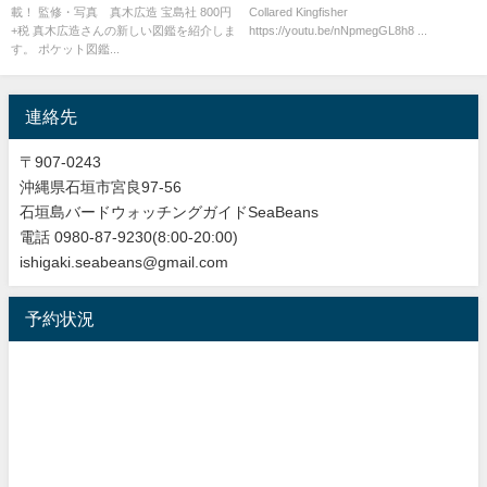
載！ 監修・写真 真木広造 宝島社 800円
Collared Kingfisher
+税 真木広造さんの新しい図鑑を紹介しま
https://youtu.be/nNpmegGL8h8 ...
す。 ポケット図鑑...
連絡先
〒907-0243
沖縄県石垣市宮良97-56
石垣島バードウォッチングガイドSeaBeans
電話 0980-87-9230(8:00-20:00)
ishigaki.seabeans@gmail.com
予約状況