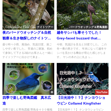
ナイトツアー
バードウオッチング＆野鳥撮影
夜のバードウオッチング＆自然
越冬サシバも寒そうでした！
観察＆生き物探しのナイトツア
Grey-faced buzzard that
ー！！
seems to be cold.
曇り時々小雨、風強め、気温22度、過ご
今朝、気温計を見ると10度でした。 この
しやすい夜でした。 常連のご家族、初め
冬一番の寒さです。 年末になって越冬サ
て参加して下さる2組のお客さんと一緒に
シバを見かける機会が増えた感じがしま
ナイトツアーに出かけて来ま...
す。 ヤシの木の上に丸まっ...
本
YouTube
四季で楽しむ野鳥図鑑 真木広
【日光浴中！？】ナンヨウショ
造
ウビン Collared Kingfisher
四季で楽しむ野鳥図鑑 野鳥全４００種掲
【日光浴中！？】 ナンヨウショウビン