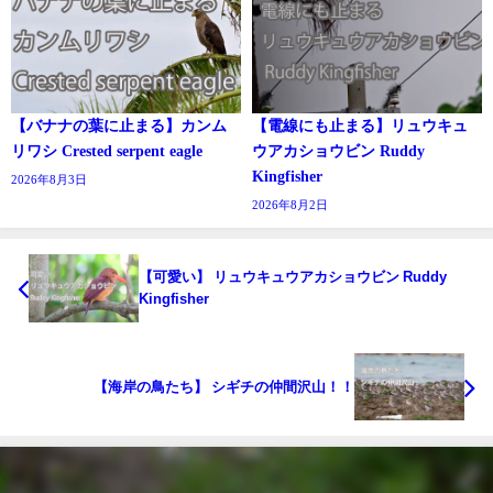
【バナナの葉に止まる】カンム
【電線にも止まる】リュウキュ
リワシ Crested serpent eagle
ウアカショウビン Ruddy
Kingfisher
2026年8月3日
2026年8月2日
【可愛い】 リュウキュウアカショウビン Ruddy
Kingfisher
【海岸の鳥たち】 シギチの仲間沢山！！