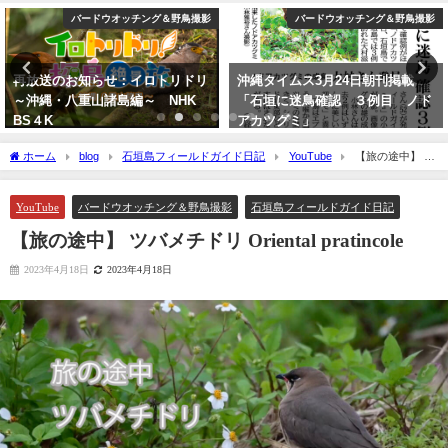
バードウオッチング＆野鳥撮影
バードウオッチング＆野鳥撮影
再放送のお知らせ：イロトリドリ
沖縄タイムス3月24日朝刊掲載
～沖縄・八重山諸島編～ NHK
「石垣に迷鳥確認 ３例目 ノド
BS４K
アカツグミ」
2023年5月30日
2026年3月25日
ホーム
blog
石垣島フィールドガイド日記
YouTube
【旅の途中】 ツ
バメチドリ Oriental pratincole
YouTube
バードウオッチング＆野鳥撮影
石垣島フィールドガイド日記
【旅の途中】 ツバメチドリ Oriental pratincole
2023年4月18日
2023年4月18日