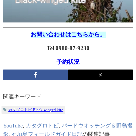
お問い合わせはこちらから。
Tel 0980-87-9230
予約状況
関連キーワード
カタグロトビ Black-winged kite
YouTube
,
カタグロトビ
,
バードウオッチング＆野鳥撮
影
,
石垣島フィールドガイド日記
の関連記事