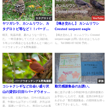
カタグロトビ
YouTube
ヤツガシラ、カンムリワシ、カ
【鳴き交わし】 カンムリワシ
タグロトビ等など！！バードウ
Crested serpent eagle
オッチング＆野鳥撮影ガイド。
晴天、気温25度、夏のような一日でし
【鳴き交わし】 カンムリワシ Crested
た。 一昨日参加してくださった2組3名、
serpent eagle お問い合わせはこちらか
５年ぶりの再会となるお客さんと一緒にバ
ら。 Tel 0980-87-9230 予約...
ードウオッチング＆野鳥撮影...
バードウオッチング＆野鳥撮影
家族
コシャクシギなど出会い盛り沢
勤労感謝集会のお誘い。
山の貸切2日目!!バードウオッチ
春に息子が通う小学校3年生の課外授業の
お手伝いしたので、先週、近所の6年生が
ング＆野鳥撮影ツアー。
朝から雨、北風が強め、日中の気温は21
わざわざ「勤労感謝集会」の招待状を持っ
度、午後からは下がって18度、夕方は16
て来て下さいました。 今朝...
度。 肌寒い一日でした。 昨日からのお客