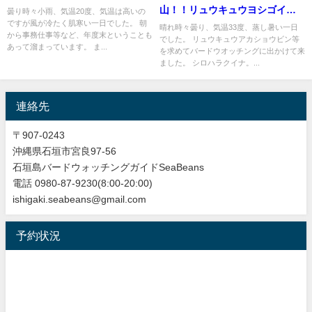
山！！リュウキュウヨシゴイ、
曇り時々小雨、気温20度、気温は高いの
ですが風が冷たく肌寒い一日でした。 朝
オオアジサシ等などをバードウ
晴れ時々曇り、気温33度、蒸し暑い一日
から事務仕事等など、年度末ということも
でした。 リュウキュウアカショウビン等
オッチング。
あって溜まっています。 ま...
を求めてバードウオッチングに出かけて来
ました。 シロハラクイナ。...
連絡先
〒907-0243
沖縄県石垣市宮良97-56
石垣島バードウォッチングガイドSeaBeans
電話 0980-87-9230(8:00-20:00)
ishigaki.seabeans@gmail.com
予約状況