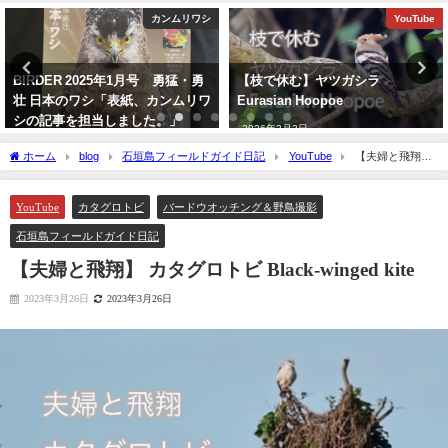
カンムリワシ
YouTube
BIRDER 2025年1月号 勇猛・勇
【枝で休む】ヤツガシラ
壮 日本のワシ「表紙、カンムリワ
Eurasian Hoopoe
シの記事を担当しました。」
2026年3月3日
2024年12月16日
ホーム
blog
石垣島フィールドガイド日記
YouTube
【夫婦と飛翔】
カタグロトビ Black-winged kite
YouTube
カタグロトビ
バードウオッチング＆野鳥撮影
石垣島フィールドガイド日記
【夫婦と飛翔】 カタグロトビ Black-winged kite
2023年3月26日
2023年3月26日