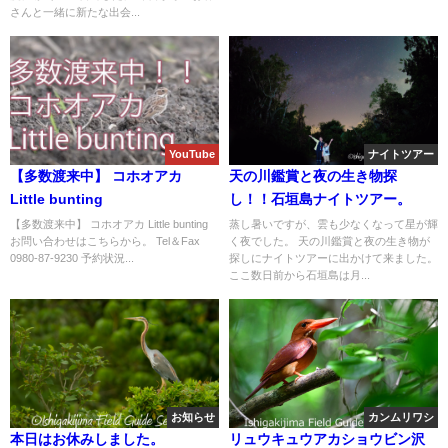
さんと一緒に新たな出会...
YouTube
ナイトツアー
【多数渡来中】 コホオアカ
天の川鑑賞と夜の生き物探
Little bunting
し！！石垣島ナイトツアー。
【多数渡来中】 コホオアカ Little bunting
蒸し暑いですが、雲も少なくなって星が輝
お問い合わせはこちらから。 Tel＆Fax
く夜でした。 天の川鑑賞と夜の生き物が
0980-87-9230 予約状況...
探しにナイトツアーに出かけて来ました。
ここ数日前から石垣島は月...
お知らせ
カンムリワシ
本日はお休みしました。
リュウキュウアカショウビン沢