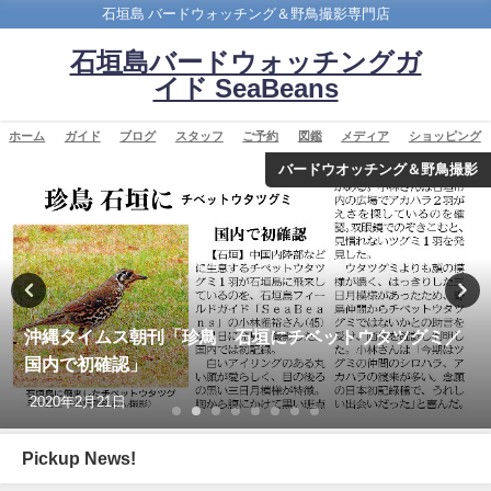
石垣島 バードウォッチング＆野鳥撮影専門店
石垣島バードウォッチングガ
イド SeaBeans
ホーム
ガイド
ブログ
スタッフ
ご予約
図鑑
メディア
ショッピング
バードウオッチング＆野鳥撮影
沖縄タイムス朝刊「珍鳥 石垣にチベットウタツグミ／
国内で初確認」
2020年2月21日
Pickup News!