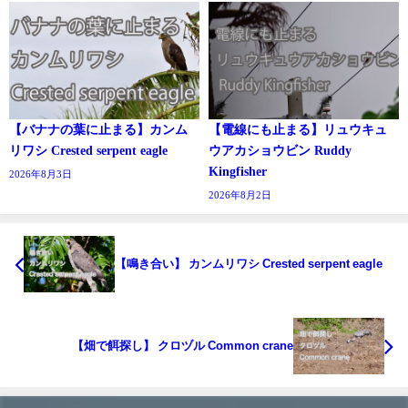
【バナナの葉に止まる】カンム
【電線にも止まる】リュウキュ
リワシ Crested serpent eagle
ウアカショウビン Ruddy
Kingfisher
2026年8月3日
2026年8月2日
【鳴き合い】 カンムリワシ Crested serpent eagle
【畑で餌探し】 クロヅル Common crane