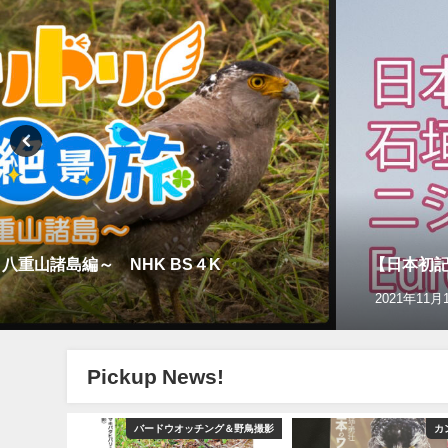
重山諸島編～ NHK BS４K
【日本初記録
2021年11月
Pickup News!
グ＆野鳥撮影
バードウオッチング＆野鳥撮影
カ