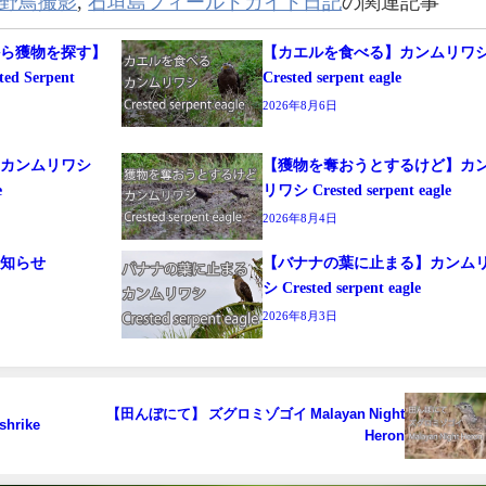
野鳥撮影
,
石垣島フィールドガイド日記
の関連記事
から獲物を探す】
【カエルを食べる】カンムリワ
 Serpent
Crested serpent eagle
2026年8月6日
る】カンムリワシ
【獲物を奪おうとするけど】カ
e
リワシ Crested serpent eagle
2026年8月4日
お知らせ
【バナナの葉に止まる】カンム
シ Crested serpent eagle
2026年8月3日
【田んぼにて】 ズグロミゾゴイ Malayan Night
rike
Heron