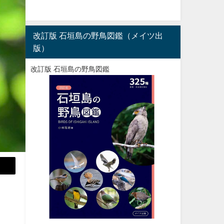
改訂版 石垣島の野鳥図鑑（メイツ出
版）
改訂版 石垣島の野鳥図鑑