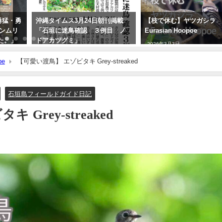
 勇猛・勇
沖縄タイムス3月24日朝刊掲載
【枝で休む】ヤツガシラ
カンムリ
「石垣に迷鳥確認 ３例目 ノ
Eurasian Hoopoe
た。」
ドアカツグミ」
2026年3月3日
2026年3月25日
be
【可愛い渡鳥】 エゾビタキ Grey-streaked
石垣島フィールドガイド日記
Grey-streaked