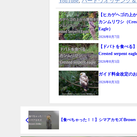
YouTube
,
バードウオッチング＆
【ヒカゲヘゴの上
カンムリワシ（Crested
Eagle）
2026年8月7日
【ドバトを食べ
Crested serpent eagl
2026年8月5日
ガイド料金改定の
2026年8月3日
【食べちゃった！！】シマアカモズ Brown sh