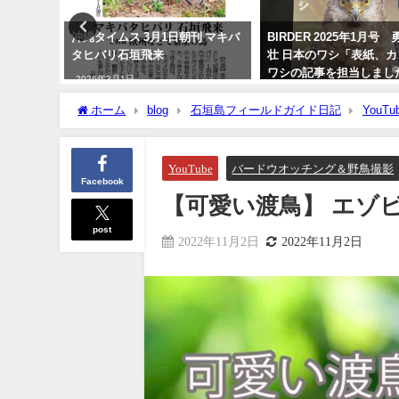
鳥 石垣
沖縄タイムス 3月1日朝刊 マキバ
BIRDER 2025年1月号
／国内で
タヒバリ石垣飛来
壮 日本のワシ「表紙、
ワシの記事を担当しまし
2026年3月1日
2024年12月16日
ホーム
blog
石垣島フィールドガイド日記
YouTu
YouTube
バードウオッチング＆野鳥撮影
Facebook
【可愛い渡鳥】 エゾビタキ 
post
2022年11月2日
2022年11月2日