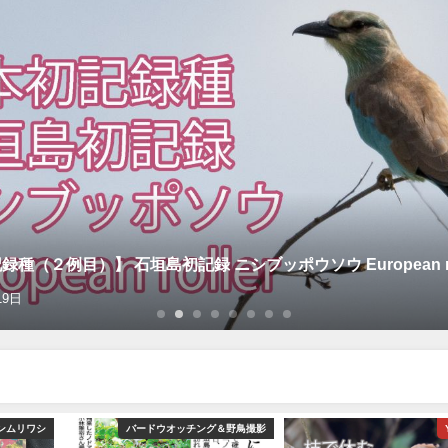
種（２例目）】 石垣島初記録 ニシブッポウソウ European rol
19日
ンムリワシ
バードウオッチング＆野鳥撮影