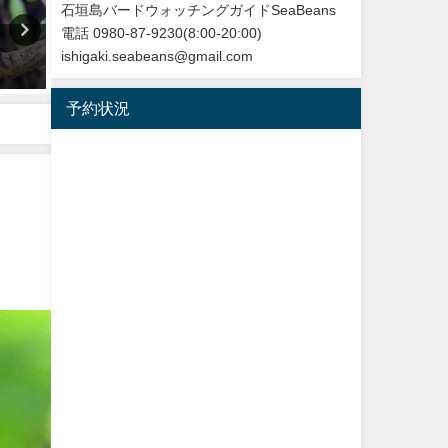
石垣島バードウォッチングガイドSeaBeans
電話 0980-87-9230(8:00-20:00)
改訂版 石垣島の野鳥図鑑
今年最初の迷鳥観察記録！
ishigaki.seabeans@gmail.com
ンヨウショウビン Collared
2026年5月28日
Kingfisher
予約状況
2022年4月7日