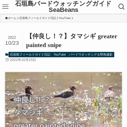
石垣島バードウォッチングガイド
SeaBeans
ホーム
石垣島フィールドガイド日記
YouTube
【仲良し！？】タマシギ greater
2022
10/23
painted snipe
石垣島フィールドガイド日記
YouTube
バードウオッチング＆野鳥撮影
2022年10月23日