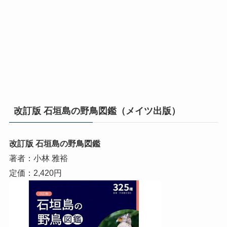
改訂版 石垣島の野鳥図鑑（メイツ出版）
改訂版 石垣島の野鳥図鑑
著者：小林 雅裕
定価：2,420円