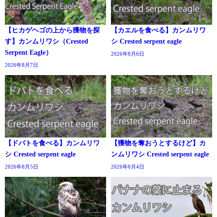
【ヒカゲヘゴの上から獲物を探
【カエルを食べる】カンムリワ
す】カンムリワシ（Crested
シ Crested serpent eagle
Serpent Eagle）
2026年8月6日
2026年8月7日
【ドバトを食べる】カンムリワ
【獲物を奪おうとするけど】カ
シ Crested serpent eagle
ンムリワシ Crested serpent eagle
2026年8月5日
2026年8月4日