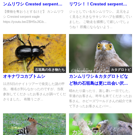
ンムリワシ Crested serpent
リワシ！！Crested serpent
eagle
eagle
【獲物を奪おうとするけど】 カンムリワ
ジッとしているカンムリワシ。 足元をよ
シ Crested serpent eagle
く見ると大きなサキシマハブを捕獲してい
https://youtu.be/ZBH5sJlGb...
ました。 ご馳走を捕獲して嬉しいでしょ
うね！ 邪魔にならないよう...
石垣島の生き物たち
カタグロトビ
オキナワコカブトムシ
カンムリワシ＆カタグロトビな
ど秋の石垣島は更に出会い沢
11月5日のナイトツアーで発見した謎の甲
虫。 種名が判らなかったのですが、当夜
山！！バードウオッチング＆野
晴れたり曇ったり、蒸し暑い一日でした。
参加してくださったお客さんが調べてくだ
常連のお客さん、昨年も来てくださったお
鳥撮影。
さりました。 有難うござ...
客さん、ホビーズワールドさんの紹介で来
て下さったお客さんとバー...