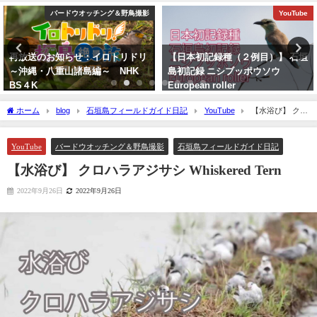
バードウオッチング＆野鳥撮影
YouTube
再放送のお知らせ：イロトリドリ
【日本初記録種（２例目）】 石垣
～沖縄・八重山諸島編～ NHK
島初記録 ニシブッポウソウ
BS４K
European roller
2023年5月30日
2021年11月19日
ホーム
blog
石垣島フィールドガイド日記
YouTube
【水浴び】 クロ
ハラアジサシ Whiskered Tern
YouTube
バードウオッチング＆野鳥撮影
石垣島フィールドガイド日記
【水浴び】 クロハラアジサシ Whiskered Tern
2022年9月26日
2022年9月26日