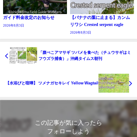
ガイド料金改定のお知らせ
【バナナの葉に止まる】カンム
リワシ Crested serpent eagle
2026年8月3日
2026年8月3日
「腹ぺこアマサギ ツバメを食べた（チュウサギはミ
フウズラ捕食）」沖縄タイムス朝刊
【水浴びと喧嘩】 ツメナガセキレイ Yellow Wagtail
この記事が気に入ったら
フォローしよう