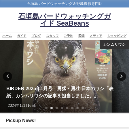
石垣島 バードウォッチング＆野鳥撮影専門店
石垣島バードウォッチングガ
イド SeaBeans
ホーム
ガイド
ブログ
スタッフ
ご予約
図鑑
メディア
ショッピング
カンムリワシ
BIRDER 2025年1月号 勇猛・勇壮 日本のワシ「表
紙、カンムリワシの記事を担当しました。」
2024年12月16日
Pickup News!