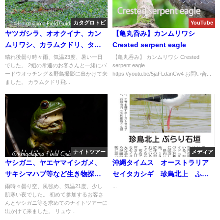
カタグロトビ
YouTube
ヤツガシラ、オオクイナ、カン
【亀丸呑み】カンムリワシ
ムリワシ、カラムクドリ、タゲ
Crested serpent eagle
リ等など盛り沢山！！バードウ
晴れ後曇り時々雨、気温23度、暑い一日
【亀丸呑み】 カンムリワシ Crested
でした。 2組の常連のお客さんと一緒にバ
serpent eagle
オッチング＆野鳥撮影ガイド。
ードウオッチング＆野鳥撮影に出かけて来
https://youtu.be/5jaFLdanCw4 お問い合...
ました。 カラムクドリ飛...
ナイトツアー
メディア
ヤシガニ、ヤエヤマイシガメ、
沖縄タイムス オーストラリア
サキシマハブ等など生き物探し
セイタカシギ 珍鳥北上 ふら
と自然観察のナイトツアー!!
り石垣島
雨時々曇り空、風強め、気温21度、少し
...
肌寒い夜でした。 初めて参加するお客さ
んとヤシガニ等を求めてのナイトツアーに
出かけて来ました。 リュウ...