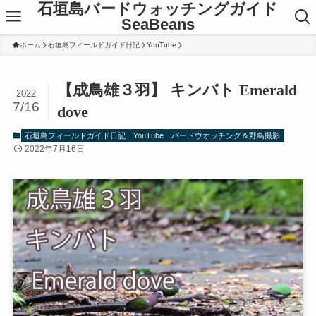
石垣島バードウォッチングガイド
SeaBeans
ホーム
石垣島フィールドガイド日記
YouTube
【成鳥雄３羽】 キンバト Emerald
2022
7/16
dove
石垣島フィールドガイド日記
YouTube
バードウオッチング＆野鳥撮影
2022年7月16日