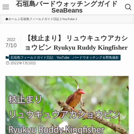
石垣島バードウォッチングガイド
SeaBeans
ホーム
石垣島フィールドガイド日記
YouTube
【枝止まり】 リュウキュウアカシ
2022
7/10
ョウビン Ryukyu Ruddy Kingfisher
石垣島フィールドガイド日記
YouTube
バードウオッチング＆野鳥撮影
2022年7月10日