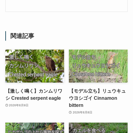
関連記事
【激しく鳴く】カンムリワ
【モデル立ち】リュウキュ
シ Crested serpent eagle
ウヨシゴイ Cinnamon
bittern
2026年8月9日
2026年8月8日