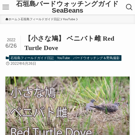
石垣島バードウォッチングガイド
SeaBeans
ホーム
石垣島フィールドガイド日記
YouTube
【小さな鳩】 ベニバト雌 Red
2022
6/26
Turtle Dove
石垣島フィールドガイド日記
YouTube
バードウオッチング＆野鳥撮影
2022年6月26日