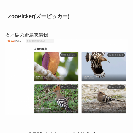
ZooPicker(ズーピッカー)
石垣島の野鳥忘備録