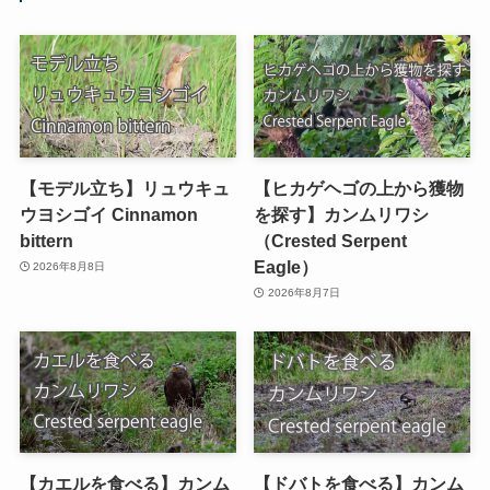
【モデル立ち】リュウキュ
【ヒカゲヘゴの上から獲物
ウヨシゴイ Cinnamon
を探す】カンムリワシ
bittern
（Crested Serpent
Eagle）
2026年8月8日
2026年8月7日
【カエルを食べる】カンム
【ドバトを食べる】カンム