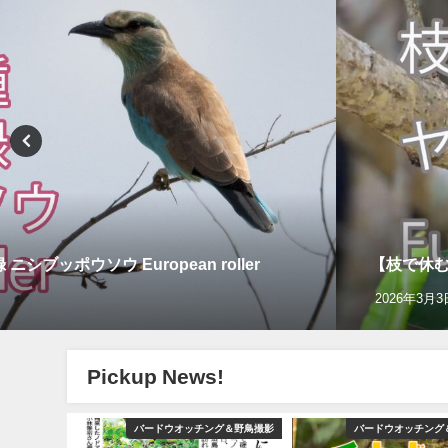
ッポウソウ European roller
【枝で休む】
2026年3月3
Pickup News!
グ＆野鳥撮影
バードウオッチング＆野鳥撮影
バードウオッチング