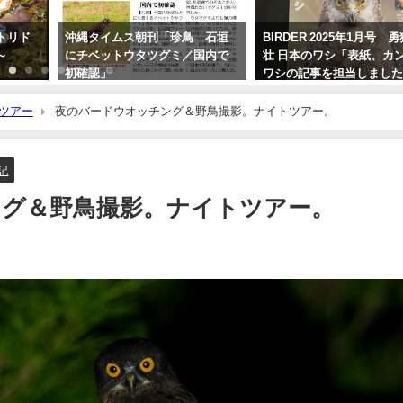
トリド
沖縄タイムス朝刊「珍鳥 石垣
BIRDER 2025年1月号 
編～
にチベットウタツグミ／国内で
壮 日本のワシ「表紙、カ
初確認」
ワシの記事を担当しまし
2020年2月21日
2024年12月16日
ツアー
夜のバードウオッチング＆野鳥撮影。ナイトツアー。
記
ング＆野鳥撮影。ナイトツアー。