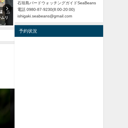
石垣島バードウォッチングガイドSeaBeans
電話 0980-87-9230(8:00-20:00)
勇猛・勇
改訂版 石垣島の野鳥図鑑
【枝で休む】ヤツガシラ
ishigaki.seabeans@gmail.com
ンムリ
Eurasian Hoopoe
2026年5月28日
た。」
2026年3月3日
予約状況