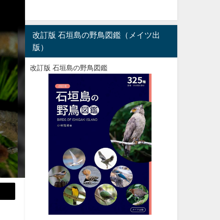
改訂版 石垣島の野鳥図鑑（メイツ出
版）
改訂版 石垣島の野鳥図鑑