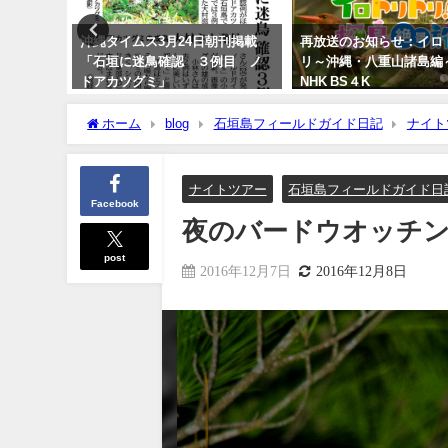
刊 マキバ
沖縄タイムス3月24日朝刊掲載
再放送のお知らせ：イロ
「石垣に迷鳥確認 ３例目 ノ
リ～沖縄・八重山諸島
ドアカツグミ」
NHK BS４K
2026年3月25日
2023年5月30日
ホーム
blog
石垣島フィールドガイド日記
ナイト
ナイトツアー
石垣島フィールドガイド日
Facebook
夜のバードウオッチ
post
2016年12月7日
2016年12月8日