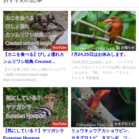
おすすめの記事
YouTube
お知らせ
【カニを食べる】びしょ濡れカ
7月24,25日はお休みします。
ンムリワシ幼鳥 Crested
7月24,25日はお休みします。 バードウオ
ッチング＆ナイトツアーのお問い合わせは
serpent eagle
【カニを食べる】 びしょ濡れカンムリワ
こちらから。 TEL ０５０－７５５１－
シ幼鳥 Crested serpent eagle
４１４４ 予約状況...
https://youtu.be/5wzG_...
YouTube
カタグロトビ
【気にしている？】ヤツガシラ
リュウキュウアカショウビン、
Eurasian Hoopoe
カタグロトビ、タマシギ、ツバ