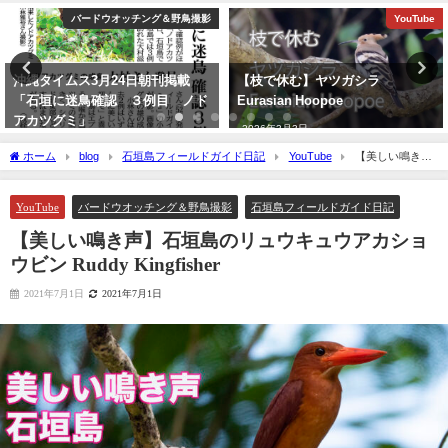
バードウオッチング＆野鳥撮影
YouTube
沖縄タイムス3月24日朝刊掲載
【枝で休む】ヤツガシラ
「石垣に迷鳥確認 ３例目 ノド
Eurasian Hoopoe
アカツグミ」
2026年3月3日
2026年3月25日
ホーム
blog
石垣島フィールドガイド日記
YouTube
【美しい鳴き
声】石垣島のリュウキュウアカショウビン Ruddy Kingfisher
YouTube
バードウオッチング＆野鳥撮影
石垣島フィールドガイド日記
【美しい鳴き声】石垣島のリュウキュウアカショ
ウビン Ruddy Kingfisher
2021年7月1日
2021年7月1日