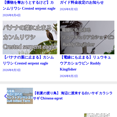
【獲物を奪おうとするけど】カ
ガイド料金改定のお知らせ
ンムリワシ Crested serpent eagle
2026年8月3日
2026年8月4日
【バナナの葉に止まる】カンム
【電線にも止まる】リュウキュ
リワシ Crested serpent eagle
ウアカショウビン Ruddy
Kingfisher
2026年8月3日
2026年8月2日
【初夏の渡り鳥】 海辺に渡来する白いサギ カラシラ
サギ Chinese egret