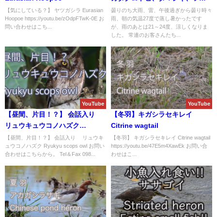
メチドリ等など盛り沢山のバー
【気にしている？】 ヤツガシラ Eurasian
曇りのち大雨、雷、午後過ぎから曇り時々
Hoopoe https://youtu.be/zOdpFTwK-0E お
雨、朝の気温27度で蒸し暑かったです
ドウオチング＆野鳥撮影ガイド!!
問い合わせはこち...
が、雨のあとは21～24度、涼しくなりま
した。 常連のお客さんたち...
YouTube
YouTube
【昼間、片目！？】 会話入り
【冬羽】キガシラセキレイ
リュウキュウコノハズク
Citrine wagtail
Ryukyu scops owl
【昼間、片目！？】 会話入り リュウキ
【冬羽】 キガシラセキレイ Citrine wagtail
ュウコノハズク Ryukyu scops owl お問い
https://youtu.be/47E5m4XawEk お問い合
合わせはこちらから。 Tel＆Fax 098...
わせはこ...