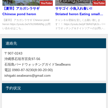
YouTube
YouTube
【夏羽】アカガシラサギ
ササゴイ 小魚入れ食い!!
Chinese pond heron
Striated heron Eating small
fish!!
【夏羽】 アカガシラサギ Chinese pond
チャンネル登録を宜しくお願い致しま
heron https://youtu.be/VXtJtWbfdNg お問
す！！ https://youtu.be/pF3bRd7qKJs バー
い合わせはこち...
ドウオッチング＆ナイトツアーのお問い...
連絡先
〒907-0243
沖縄県石垣市宮良97-56
石垣島バードウォッチングガイドSeaBeans
電話 0980-87-9230(8:00-20:00)
ishigaki.seabeans@gmail.com
予約状況