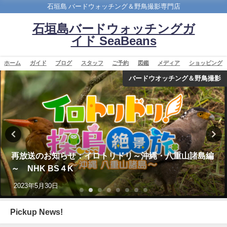
石垣島 バードウォッチング＆野鳥撮影専門店
石垣島バードウォッチングガ
イド SeaBeans
ホーム
ガイド
ブログ
スタッフ
ご予約
図鑑
メディア
ショッピング
バードウオッチング＆野鳥撮影
再放送のお知らせ：イロトリドリ～沖縄・八重山諸島編
～ NHK BS４K
2023年5月30日
Pickup News!