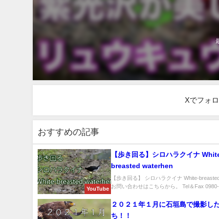
Xでフォ
おすすめの記事
【歩き回る】シロハラクイナ White
breasted waterhen
【歩き回る】 シロハラクイナ White-breasted 
お問い合わせはこちらから。 Tel＆Fax 0980-87
YouTube
２０２１年１月に石垣島で撮影し
ち！！