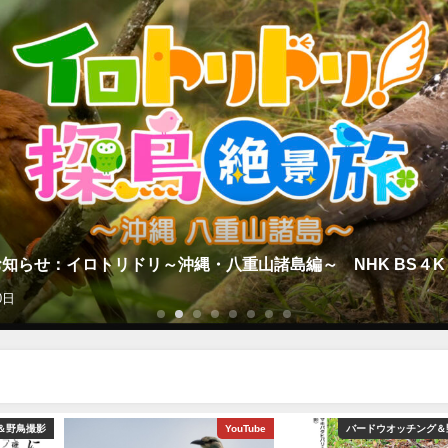
知らせ：イロトリドリ～沖縄・八重山諸島編～ NHK BS４K
0日
＆野鳥撮影
YouTube
バードウオッチング＆