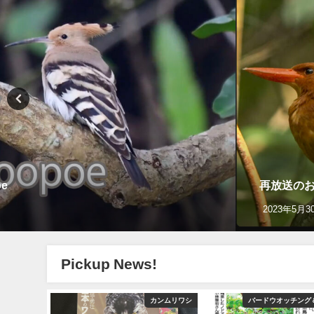
e
再放送のお
2023年5月3
Pickup News!
ショッピング
カンムリワシ
バードウオッチング