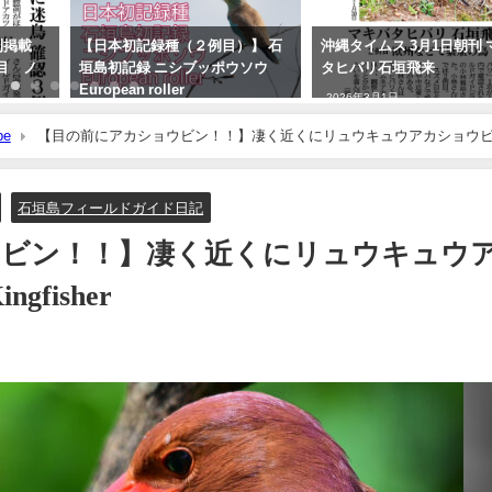
刊掲載
【日本初記録種（２例目）】 石
沖縄タイムス 3月1日朝刊 
目 ノ
垣島初記録 ニシブッポウソウ
タヒバリ石垣飛来
European roller
2026年3月1日
2021年11月19日
be
【目の前にアカショウビン！！】凄く近くにリュウキュウアカショウヒ
石垣島フィールドガイド日記
ウビン！！】凄く近くにリュウキュウ
gfisher