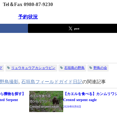
Tel＆Fax 0980-87-9230
予約状況
post
グ
リュウキュウアカショウビン
石垣島の野鳥
野鳥の会
野鳥撮影
,
石垣島フィールドガイド日記
の関連記事
から獲物を探す】
【カエルを食べる】カンムリワ
 Serpent
Crested serpent eagle
2026年8月6日