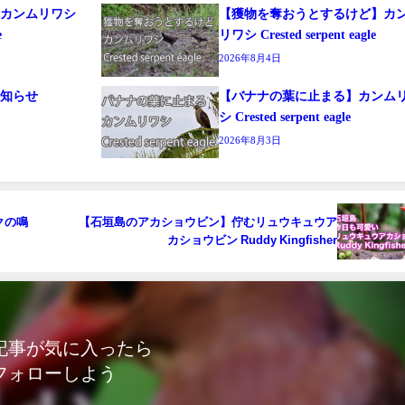
る】カンムリワシ
【獲物を奪おうとするけど】カ
e
リワシ Crested serpent eagle
2026年8月4日
お知らせ
【バナナの葉に止まる】カンム
シ Crested serpent eagle
2026年8月3日
クの鳴
【石垣島のアカショウビン】佇むリュウキュウア
カショウビン Ruddy Kingfisher
記事が気に入ったら
フォローしよう