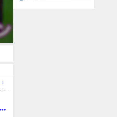
！！
。...
se