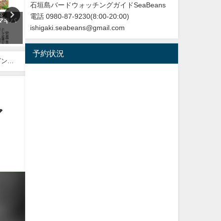
石垣島バードウォッチングガイドSeaBeans
電話 0980-87-9230(8:00-20:00)
マキバ
【枝で休む】ヤツガシラ
今年最初の迷鳥観察記録！
ishigaki.seabeans@gmail.com
Eurasian Hoopoe
ンヨウショウビン Collared
Kingfisher
2026年3月3日
予約状況
2022年4月7日
゙ン
ア