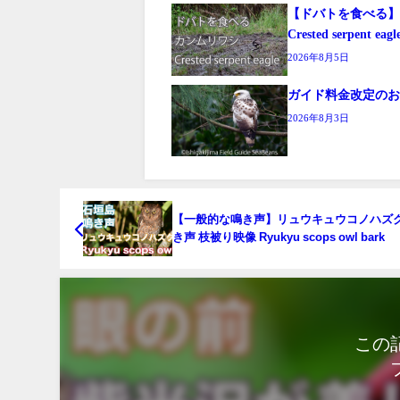
【ドバトを食べ
Crested serpent eagl
2026年8月5日
ガイド料金改定の
2026年8月3日
【一般的な鳴き声】リュウキュウコノハズ
き声 枝被り映像 Ryukyu scops owl bark
この