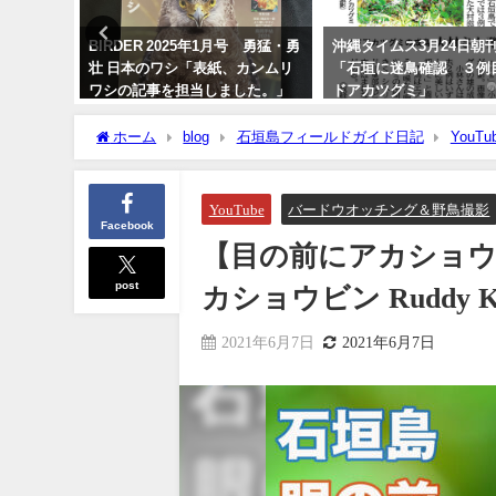
鑑
BIRDER 2025年1月号 勇猛・勇
沖縄タイムス3月24日朝
壮 日本のワシ「表紙、カンムリ
「石垣に迷鳥確認 ３例
ワシの記事を担当しました。」
ドアカツグミ」
2024年12月16日
2026年3月25日
ホーム
blog
石垣島フィールドガイド日記
YouTu
Ruddy Kingfisher
YouTube
バードウオッチング＆野鳥撮影
Facebook
【目の前にアカショ
post
カショウビン Ruddy Kin
2021年6月7日
2021年6月7日