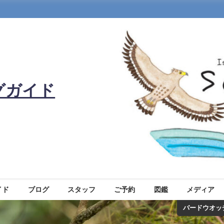
グガイド
イド
ブログ
スタッフ
ご予約
図鑑
メディア
バードウオッ