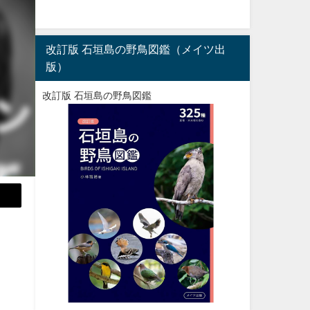
改訂版 石垣島の野鳥図鑑（メイツ出
版）
改訂版 石垣島の野鳥図鑑