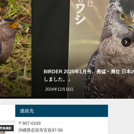
BIRDER 2025年1月号 勇猛・勇壮
しました。」
2024年12月16日
連絡先
〒907-0243
野鳥撮影
YouTube
バードウオッチング＆
沖縄県石垣市宮良97-56