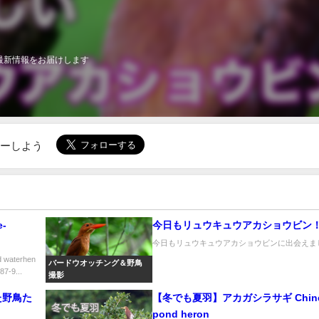
最新情報をお届けします
ローしよう
-
今日もリュウキュウアカショウビン
今日もリュウキュウアカショウビンに出会えました
waterhen
バードウオッチング＆野鳥
-9...
撮影
た野鳥た
【冬でも夏羽】アカガシラサギ Chine
pond heron