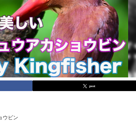
post
】
ウビン