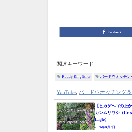
Facebook
関連キーワード
Ruddy Kingfisher
バードウオッチン
YouTube
,
バードウオッチング＆
【ヒカゲヘゴの上
カンムリワシ（Crested
Eagle）
2026年8月7日