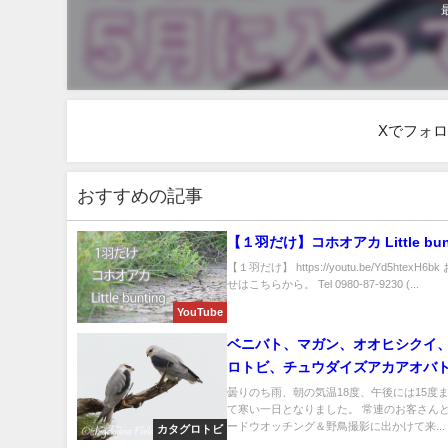
Xでフォ
おすすめの記事
【１羽だけ】コホオアカ Little bun
【１羽だけ】 https://youtu.be/Yd5htexH6
せはこちらから。 Tel 0980-87-9230 (...
YouTube
ベニバト、マガン、オオヒシクイ
ロトビ、チュウダイズアカアオバ
盛り沢山のバードウオッチング＆
曇りのち雨、朝の気温18度、午後には15度
て寒い一日となりました。 常連のお客さん
ガイド!!
ードウオッチング＆野鳥撮影に出かけて来...
カタグロトビ