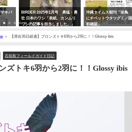
 マキバ
BIRDER 2025年1月号 勇猛・勇
沖縄タイムス朝刊「珍鳥
壮 日本のワシ「表紙、カンムリ
にチベットウタツグミ／
ワシの記事を担当しました。」
初確認」
2024年12月16日
2020年2月21日
be
【滞在35日経過】ブロンズトキ6羽から2羽に！！Glossy ibis
石垣島フィールドガイド日記
゙トキ6羽から2羽に！！Glossy ibis