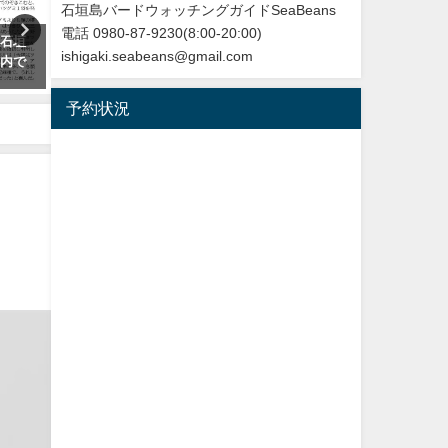
石垣島バードウォッチングガイドSeaBeans
電話 0980-87-9230(8:00-20:00)
 石垣
改訂版 石垣島の野鳥図鑑
再放送のお知らせ：イロト
ishigaki.seabeans@gmail.com
国内で
リ～沖縄・八重山諸島編
2026年5月28日
NHK BS４K
予約状況
2023年5月30日