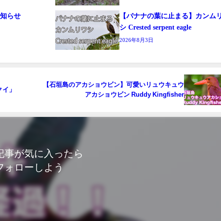
お知らせ
【バナナの葉に止まる】カンム
シ Crested serpent eagle
2026年8月3日
【石垣島のアカショウビン】可愛いリュウキュウ
クイ」
アカショウビン Ruddy Kingfisher
記事が気に入ったら
フォローしよう