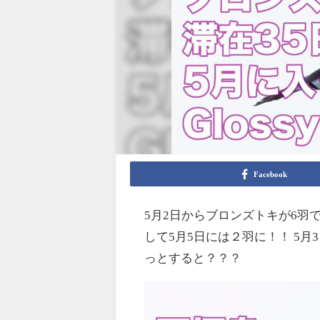
Facebook
5月2日からブロンズトキが6羽
して5月5日には２羽に！！ 5
っとすると？？？