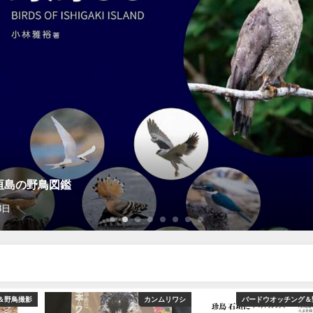
垣島の野鳥図鑑
8日
＆野鳥撮影
カンムリワシ
バードウオッチング＆