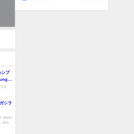
シブ
ungle
゙ラス
ガシラ
Javan
問い合わ