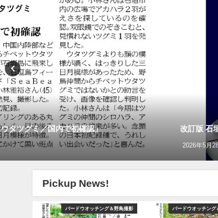
トウタツグミ／国内で初確認」
改訂版 石
2026年5月2
Pickup News!
YouTube
バードウオッチング＆野鳥撮影
バードウオッチング