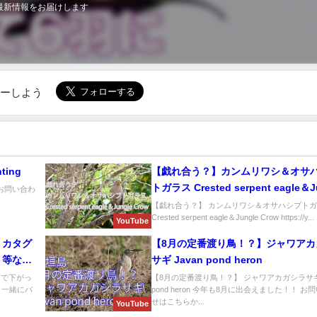
最新情報をお届けします
ローしよう
ting
【戯れ合う？】カンムリワシ＆オサハ
トガラス Crested serpent eagle＆J
bk お問い合わ
Crow
【戯れ合う？】 カンムリワシ＆オサハシブトカ
Crested serpent eagle＆Jungle Crow https://y...
YouTube
、カタグ
【8月の定番渡り鳥！？】ジャワアカ
ト等など
サギ Javan pond heron
野鳥撮影
まで下がっ
【8月の定番渡り鳥！？】 ジャワアカガシラサギ 
と一緒にバ
pond heron 今年も8月に出会えました！！ お
せはこちらか...
YouTube