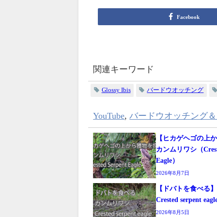
Facebook
関連キーワード
Glossy Ibis
バードウオッチング
YouTube
,
バードウオッチング＆
【ヒカゲヘゴの上
カンムリワシ（Crested
Eagle）
2026年8月7日
【ドバトを食べ
Crested serpent eagl
2026年8月5日