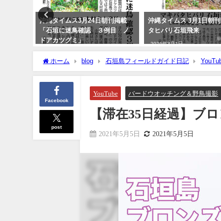
ラ
沖縄タイムス3月24日朝刊掲載
沖縄タイムス 3月1日朝刊
「石垣に迷鳥確認 ３例目 ノ
タヒバリ石垣飛来
ドアカツグミ」
2026年3月1日
2026年3月25日
ホーム
blog
石垣島フィールドガイド日記
YouTu
YouTube
バードウオッチング＆野鳥撮影
Facebook
【滞在35日経過】ブロンス
post
2021年5月5日
2021年5月5日