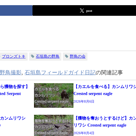
post
ブロンズトキ
石垣島の野鳥
野鳥の会
野鳥撮影
,
石垣島フィールドガイド日記
の関連記事
から獲物を探す】
【カエルを食べる】カンムリワ
 Serpent
Crested serpent eagle
2026年8月6日
る】カンムリワシ
【獲物を奪おうとするけど】カ
e
リワシ Crested serpent eagle
2026年8月4日