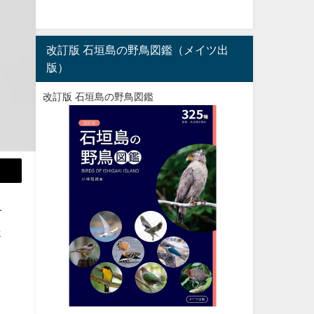
改訂版 石垣島の野鳥図鑑（メイツ出
版）
改訂版 石垣島の野鳥図鑑
そ
ょ