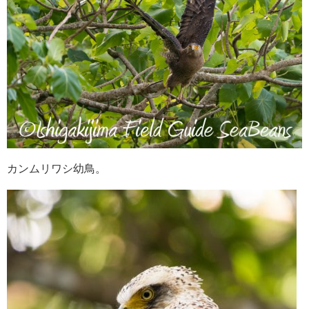
カンムリワシ幼鳥。