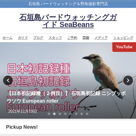
石垣島 バードウォッチング＆野鳥撮影専門店
石垣島バードウォッチングガ
イド SeaBeans
ホーム
ガイド
ブログ
スタッフ
ご予約
図鑑
メディア
ショッピング
YouTube
【枝で休む】ヤツガシラ Eurasian Hoopoe
2026年3月3日
Pickup News!