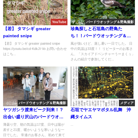
YouTube
バードウオッチング＆野鳥撮影
【若】 タマシギ greater
珍鳥探しと石垣島の野鳥た
painted snipe
ち！！バードウオッチング＆野
鳥撮影ガイド。
【若】 タマシギ greater painted snipe
風が強いけど、蒸し暑い一日でした。 日
https://youtu.be/cd-KdkJI-Vo お問い合わせ
中の気温は33度！！ リピーターのお客さ
はこち...
ん、「スカイアドベンチャーうーまくぅ」
さんの紹介で参加してくだ...
バードウオッチング＆野鳥撮影
メディア
ヤツガシラ渡来ピーク到来！？
石垣でヤエヤマボタル乱舞 沖
出会い盛り沢山のバードウオッ
縄タイムス
チング＆野鳥撮影ツアー。
薄曇り空、朝の気温は17度、日中は陽が
...
差すと21度、暖かいような寒いような一
日でした。 常連のお客さん、初めて来て