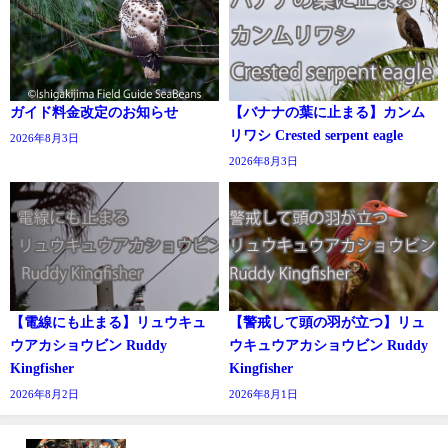
ガイド料金改定のお知らせ
【バナナの葉に止まる】カンム
リワシ Crested serpent eagle
2026年8月3日
2026年8月3日
【電線にも止まる】リュウキュ
【警戒して頭の羽が立つ】リュ
ウアカショウビン Ruddy
ウキュウアカショウビン Ruddy
Kingfisher
Kingfisher
2026年8月2日
2026年8月1日