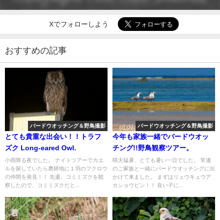
Xでフォローしよう
おすすめの記事
バードウオッチング＆野鳥撮影
バードウオッチング＆野鳥撮影
とても貴重な出会い！！トラフ
今年も家族一緒でバードウオッ
ズク Long-eared Owl.
チング!!野鳥観察ツアー。
小雨降る夜でした。 ナイトツアーでカエ
晴天猛暑、とても暑い一日でした。 常連
ルを探していたら農耕地に１羽のフクロウ
のご家族と一緒にバードウオッチングに出
の仲間を発見！！ 先週、コミミズクを観
かけて来ました。 まずはリュウキュウア
察したので、コミミズクだと...
カショウビン！！ 良い子に...