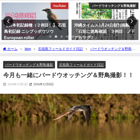
バードウオッチング＆野鳥撮影
YouTube
沖縄タイムス3月24日朝刊掲載
【枝で休む】ヤツガシラ
「石垣に迷鳥確認 ３例目 ノド
Eurasian Hoopoe
アカツグミ」
2026年3月3日
2026年3月25日
ホーム
blog
石垣島フィールドガイド日記
バードウオッチング＆野鳥撮
影
今月も一緒にバードウオッチング＆野鳥撮影！！
バードウオッチング＆野鳥撮影
石垣島フィールドガイド日記
今月も一緒にバードウオッチング＆野鳥撮影！！
2016年12月5日
2016年12月8日