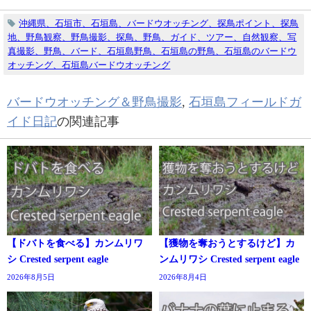
沖縄県、石垣市、石垣島、バードウオッチング、探鳥ポイント、探鳥
地、野鳥観察、野鳥撮影、探鳥、野鳥、ガイド、ツアー、自然観察、写
真撮影、野鳥、バード、石垣島野鳥、石垣島の野鳥、石垣島のバードウ
オッチング、石垣島バードウオッチング
バードウオッチング＆野鳥撮影
,
石垣島フィールドガ
イド日記
の関連記事
【ドバトを食べる】カンムリワ
【獲物を奪おうとするけど】カ
シ Crested serpent eagle
ンムリワシ Crested serpent eagle
2026年8月5日
2026年8月4日