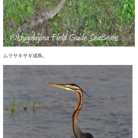
ムラサキサギ成鳥。