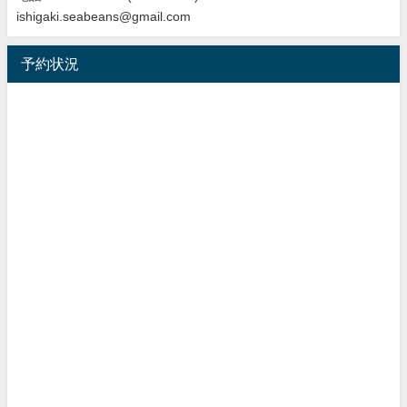
ishigaki.seabeans@gmail.com
予約状況