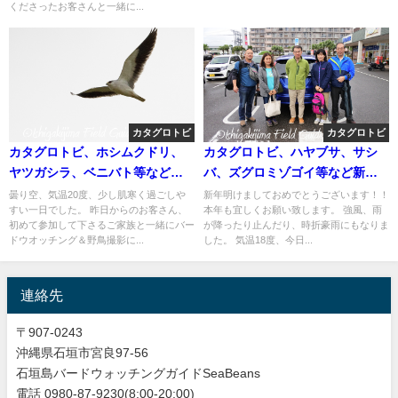
くださったお客さんと一緒に...
カタグロトビ
カタグロトビ
カタグロトビ、ホシムクドリ、
カタグロトビ、ハヤブサ、サシ
ヤツガシラ、ベニバト等など盛
バ、ズグロミゾゴイ等など新年
り沢山のバードウオッチング＆
も盛り沢山のバードウオッチン
曇り空、気温20度、少し肌寒く過ごしや
新年明けましておめでとうございます！！
すい一日でした。 昨日からのお客さん、
本年も宜しくお願い致します。 強風、雨
野鳥撮影ガイド!!
グ＆野鳥撮影ガイド。
初めて参加して下さるご家族と一緒にバー
が降ったり止んだり、時折豪雨にもなりま
ドウオッチング＆野鳥撮影に...
した。 気温18度、今日...
連絡先
〒907-0243
沖縄県石垣市宮良97-56
石垣島バードウォッチングガイドSeaBeans
電話 0980-87-9230(8:00-20:00)