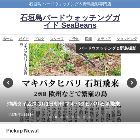
石垣島 バードウォッチング＆野鳥撮影専門店
石垣島バードウォッチングガ
イド SeaBeans
ホーム
ガイド
ブログ
スタッフ
ご予約
図鑑
メディア
ショッピング
バードウオッチング＆野鳥撮影
沖縄タイムス 3月1日朝刊 マキバタヒバリ石垣飛来
2026年3月1日
Pickup News!