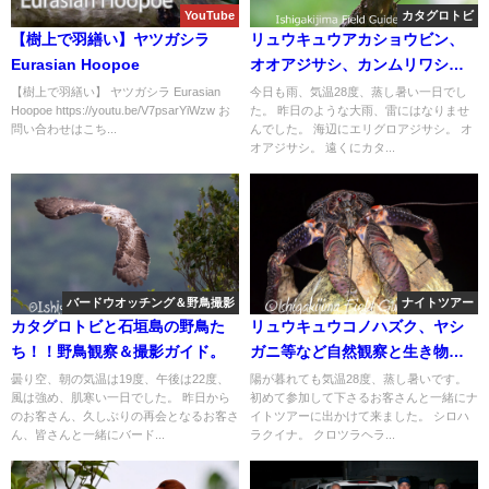
YouTube
カタグロトビ
【樹上で羽繕い】ヤツガシラ
リュウキュウアカショウビン、
Eurasian Hoopoe
オオアジサシ、カンムリワシ、
カタグロトビ等などをバードウ
【樹上で羽繕い】 ヤツガシラ Eurasian
今日も雨、気温28度、蒸し暑い一日でし
Hoopoe https://youtu.be/V7psarYiWzw お
た。 昨日のような大雨、雷にはなりませ
オッチング＆野鳥撮影！！
問い合わせはこち...
んでした。 海辺にエリグロアジサシ。 オ
オアジサシ。 遠くにカタ...
バードウオッチング＆野鳥撮影
ナイトツアー
カタグロトビと石垣島の野鳥た
リュウキュウコノハズク、ヤシ
ち！！野鳥観察＆撮影ガイド。
ガニ等など自然観察と生き物探
しのナイトツアー!!
曇り空、朝の気温は19度、午後は22度、
陽が暮れても気温28度、蒸し暑いです。
風は強め、肌寒い一日でした。 昨日から
初めて参加して下さるお客さんと一緒にナ
のお客さん、久しぶりの再会となるお客さ
イトツアーに出かけて来ました。 シロハ
ん、皆さんと一緒にバード...
ラクイナ。 クロツラヘラ...