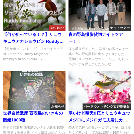
YouTube
ナイトツアー
【何か狙っている！？】リュウ
夜の野鳥撮影貸切ナイトツア
キュウアカショウビン Ruddy
ー！！
Kingfisher
【何か狙っている！？】 リュウキュウア
夜も曇り空でした。 常連のお客さんと一
カショウビン Ruddy Kingfisher
緒に夜の野鳥撮影に出かけて来ました。
https://youtu.be/XZou6GE7...
電線にリュウキュウツミ。 久しぶりにツ
ルクイナを探しましたが、な...
お知らせ
バードウオッチング＆野鳥撮影
世界自然遺産 西表島のいきもの
寒いけど晴天!!桜とリュウキュウ
図鑑1000種
メジロにメジロガモ夫婦にカン
ムリワシ沢山等など盛り沢山の
世界自然遺産 西表島のいきもの図鑑1000
晴天で気持ちの良い一日でしたが、風は冷
種 著者：堀井大輝 メイツ出版 堀井さんの
たくて寒い！！ 気温は13度～16度と上が
バードウオッチング＆野鳥撮影