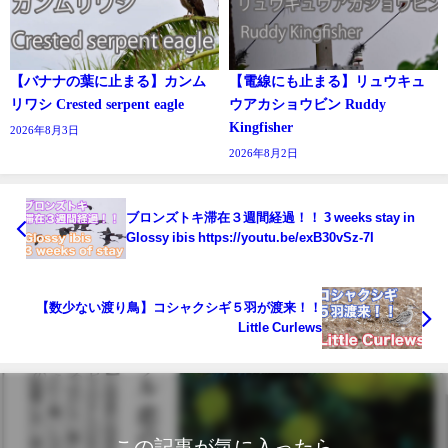
【バナナの葉に止まる】カンム
【電線にも止まる】リュウキュ
リワシ Crested serpent eagle
ウアカショウビン Ruddy
Kingfisher
2026年8月3日
2026年8月2日
ブロンズトキ滞在３週間経過！！ 3 weeks stay in
Glossy ibis https://youtu.be/exB30vSz-7I
【数少ない渡り鳥】コシャクシギ５羽が渡来！！
Little Curlews
この記事が気に入ったら