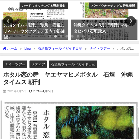
バードウオッチング＆野鳥撮影
バードウオッチング＆野鳥撮影
沖縄タイムス朝刊「珍鳥 石垣に
沖縄タイムス 3月1日朝刊 マキバ
チベットウタツグミ／国内で初確
タヒバリ石垣飛来
認」
2026年3月1日
2020年2月21日
ホーム
blog
石垣島フィールドガイド日記
ナイトツアー
ホタル恋の
舞 ヤエヤマヒメボタル 石垣 沖縄タイムス 朝刊
ナイトツアー
メディア
石垣島フィールドガイド日記
ホタル恋の舞 ヤエヤマヒメボタル 石垣 沖縄
タイムス 朝刊
2021年4月22日
2021年4月22日