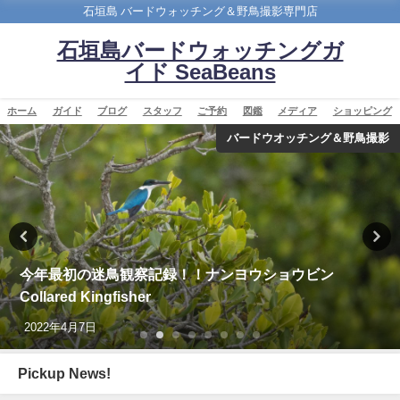
石垣島 バードウォッチング＆野鳥撮影専門店
石垣島バードウォッチングガ
イド SeaBeans
ホーム
ガイド
ブログ
スタッフ
ご予約
図鑑
メディア
ショッピング
バードウオッチング＆野鳥撮影
今年最初の迷鳥観察記録！！ナンヨウショウビン
Collared Kingfisher
2022年4月7日
Pickup News!