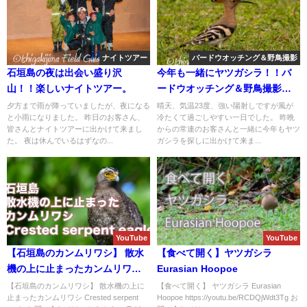
ナイトツアー
バードウオッチング＆野鳥撮影
石垣島の夜は出会い盛り沢
今年も一緒にヤツガシラ！！バ
山！！楽しいナイトツアー。
ードウオッチング＆野鳥撮影ガ
イド。
夕方まで雨が降っていましたが、夜になる
晴天、気温23度、強い陽射しですが風が
と小雨になりました。 昨日のお客さん、
冷たくて過ごしやすい一日でした。 昨晩
皆さんとナイトツアーに出かけて来まし
からの常連のお客さんと一緒に今年もヤツ
た。 夜は休んでいるはずなの...
ガシラを探しに出かけて来ま...
YouTube
YouTube
【石垣島のカンムリワシ】 散水
【食べて開く】ヤツガシラ
機の上に止まったカンムリワシ
Eurasian Hoopoe
Crested serpent eagle
【石垣島のカンムリワシ】 散水機の上に
【食べて開く】 ヤツガシラ Eurasian
止まったカンムリワシ Crested serpent
Hoopoe https://youtu.be/RCDQjWdt3Tg お