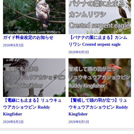
ガイド料金改定のお知らせ
【バナナの葉に止まる】カンム
リワシ Crested serpent eagle
2026年8月3日
2026年8月3日
【電線にも止まる】リュウキュ
【警戒して頭の羽が立つ】リュ
ウアカショウビン Ruddy
ウキュウアカショウビン Ruddy
Kingfisher
Kingfisher
2026年8月2日
2026年8月1日