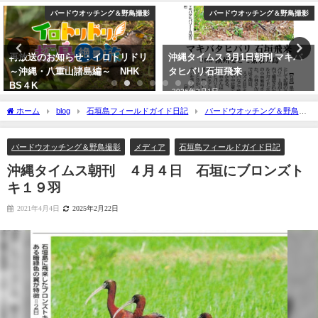
バードウオッチング＆野鳥撮影
バードウオッチング＆野鳥撮影
再放送のお知らせ：イロトリドリ
沖縄タイムス 3月1日朝刊 マキバ
～沖縄・八重山諸島編～ NHK
タヒバリ石垣飛来
BS４K
2026年3月1日
2023年5月30日
ホーム
blog
石垣島フィールドガイド日記
バードウオッチング＆野鳥撮
影
沖縄タイムス朝刊 ４月４日 石垣にブロンズトキ１９羽
バードウオッチング＆野鳥撮影
メディア
石垣島フィールドガイド日記
沖縄タイムス朝刊 ４月４日 石垣にブロンズト
キ１９羽
2021年4月4日
2025年2月22日