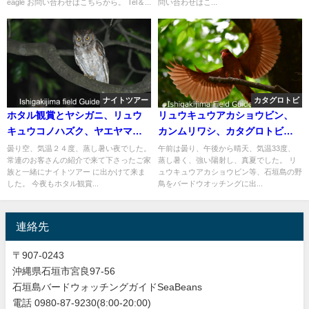
eagle お問い合わせはこちらから。 Tel＆...
問い合わせはこ...
ナイトツアー
カタグロトビ
ホタル観賞とヤシガニ、リュウ
リュウキュウアカショウビン、
キュウコノハズク、ヤエヤマオ
カンムリワシ、カタグロトビ等
オコウモリ、サキシマハブ等生
などをバードウオッチング！！
曇り空、気温２４度、蒸し暑い夜でした。
午前は曇り、午後から晴天、気温33度、
常連のお客さんの紹介で来て下さったご家
蒸し暑く、強い陽射し、真夏でした。 リ
き物探しの貸切ナイトツアー
族と一緒にナイトツアー に出かけて来ま
ュウキュウアカショウビン等、石垣島の野
！！
した。 今夜もホタル観賞...
鳥をバードウオッチングに出...
連絡先
〒907-0243
沖縄県石垣市宮良97-56
石垣島バードウォッチングガイドSeaBeans
電話 0980-87-9230(8:00-20:00)