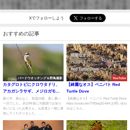
Xでフォローしよう
おすすめの記事
バードウオッチング＆野鳥撮影
YouTube
カタグロトビにクロウタドリ、
【綺麗なオス】ベニバト Red
アカガシラサギ、メジロガモ等
Turtle Dove
盛り沢山!!バードウオッチングツ
曇り空、風もなく、気温24度、蒸し暑い
【綺麗なオス】 ベニバト Red Turtle Dove
一日でした。 約10年前に与那国でお知り
https://youtu.be/JTB3aq2G4AA お問い合わ
アー!!
合いになったお客さん、お友達と一緒に参
せはこちら...
加してくださりました。 ...