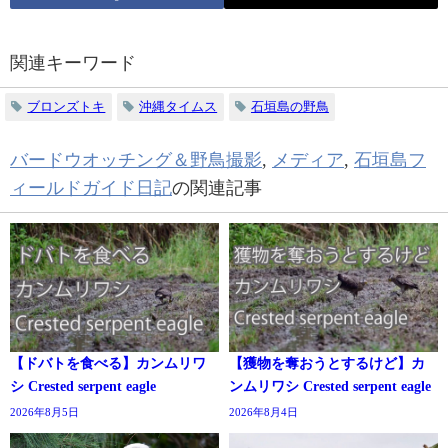
関連キーワード
ブロンズトキ
沖縄タイムス
石垣島の野鳥
バードウオッチング＆野鳥撮影
,
メディア
,
石垣島フ
ィールドガイド日記
の関連記事
【ドバトを食べる】カンムリワ
【獲物を奪おうとするけど】カ
シ Crested serpent eagle
ンムリワシ Crested serpent eagle
2026年8月5日
2026年8月4日