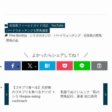
石垣島フィールドガイド日記
YouTube
バードウオッチング＆野鳥撮影
Pine Bunting
シラガホオジロ
バードウォッチング
石垣島の野鳥
野鳥の会
よかったらシェアしてね！
【ゴキブリ食べる】大好物
のゴキブリを食べるヤツガ
私版てぬぐいムック「私の
シラ Hoopoe eating
野鳥紀行」著者 谷口高司
cockroach