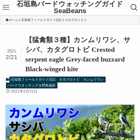
石垣島バードウォッチングガイド
SeaBeans
ホーム
石垣島フィールドガイド日記
カタグロトビ
【猛禽類３種】カンムリワシ、サ
シバ、カタグロトビ Crested
2021
2/21
serpent eagle Grey-faced buzzard
Black-winged kite
石垣島フィールドガイド日記
カタグロトビ
カンムリワシ
バードウオッチング＆野鳥撮影
2021年2月21日