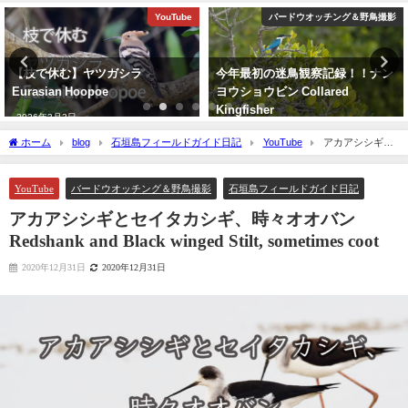
YouTube
バードウオッチング＆野鳥撮影
【枝で休む】ヤツガシラ
今年最初の迷鳥観察記録！！ナン
Eurasian Hoopoe
ヨウショウビン Collared
Kingfisher
2026年3月3日
2022年4月7日
ホーム
blog
石垣島フィールドガイド日記
YouTube
アカアシシギと
セイタカシギ、時々オオバン Redshank and Black winged Stilt, sometimes coot
YouTube
バードウオッチング＆野鳥撮影
石垣島フィールドガイド日記
アカアシシギとセイタカシギ、時々オオバン
Redshank and Black winged Stilt, sometimes coot
2020年12月31日
2020年12月31日