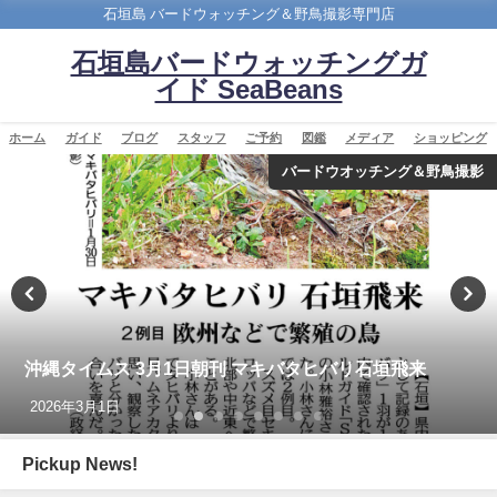
石垣島 バードウォッチング＆野鳥撮影専門店
石垣島バードウォッチングガ
イド SeaBeans
ホーム
ガイド
ブログ
スタッフ
ご予約
図鑑
メディア
ショッピング
バードウオッチング＆野鳥撮影
沖縄タイムス 3月1日朝刊 マキバタヒバリ石垣飛来
2026年3月1日
Pickup News!