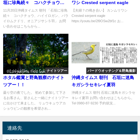
垣に珍鳥続々 コハクチョウ、
ワシ Crested serpent eagle
ハイイロガン、バライロムクド
11月20日沖縄タイムス 朝刊 「石垣に珍鳥
【夫婦？の鳴き合い】 カンムリワシ
続々 コハクチョウ、ハイイロガン、バラ
Crested serpent eagle
リ」
イロムクドリ、オニアジサシ５羽」 お問
https://youtu.be/2l9OSw2bf1c お...
い合わせはこちらから...
ナイトツアー
バードウオッチング＆野鳥撮影
ホタル鑑賞と野鳥観察のナイト
沖縄タイムス 朝刊 石垣に迷鳥
ツアー！！
キガシラセキレイ夏羽
曇り空の夜でした。 初めて参加して下さ
沖縄タイムス 朝刊 石垣に迷鳥キガシラセ
るお客さん、皆さんと一緒にナイトツアー
キレイ夏羽 お問い合わせはこちらから。
に出かけて来ました。 リュウキュウアカ
Tel 0980-87-9230 予約状況...
ショウビンの観察を希望され...
連絡先