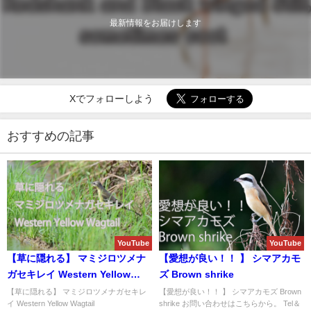
最新情報をお届けします
Xでフォローしよう
おすすめの記事
YouTube
YouTube
【草に隠れる】 マミジロツメナ
【愛想が良い！！ 】 シマアカモ
ガセキレイ Western Yellow
ズ Brown shrike
Wagtail
【草に隠れる】 マミジロツメナガセキレ
【愛想が良い！！ 】 シマアカモズ Brown
イ Western Yellow Wagtail
shrike お問い合わせはこちらから。 Tel＆