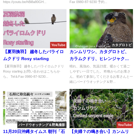
https://youtu.be/hBi8a80GH...
Fax 0980-87-9230 予約...
YouTube
カタグロトビ
【夏羽換羽】 越冬したバライロ
カンムリワシ、カタグロトビ、
ムクドリ Rosy starling
カラムクドリ、ヒレンジャク、
タカサゴモズ等など盛り沢
【夏羽換羽】 越冬したバライロムクドリ
晴れ、風強め、気温23度、暖かくて過ご
Rosy starling お問い合わせはこちらか
しやすい一日でした。 昨晩からのお客さ
山！！バードウオッチング＆野
ら。 Tel＆Fax 0980-87-9230...
ん、初めて参加してくださるお客さんと一
鳥撮影ガイド。
緒にバードウオッチング＆野...
バードウオッチング＆野鳥撮影
YouTube
11月20日沖縄タイムス 朝刊「石
【夫婦？の鳴き合い】カンムリ