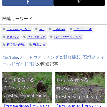
関連キーワード
Black winged Stilt
coot
Redshank
アカアシシギ
オオバン
セイタカシギ
バードウオッチング
石垣島の野鳥
野鳥の会
YouTube
,
バードウオッチング＆野鳥撮影
,
石垣島フィ
ールドガイド日記
の関連記事
【カエルを食べる】カンムリワ
【ドバトを食べる】カンムリワ