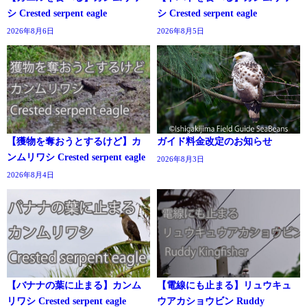
シ Crested serpent eagle
シ Crested serpent eagle
2026年8月6日
2026年8月5日
【獲物を奪おうとするけど】カ
ガイド料金改定のお知らせ
ンムリワシ Crested serpent eagle
2026年8月3日
2026年8月4日
【バナナの葉に止まる】カンム
【電線にも止まる】リュウキュ
リワシ Crested serpent eagle
ウアカショウビン Ruddy