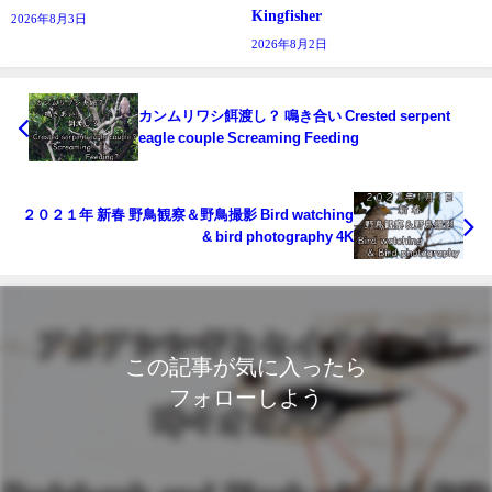
Kingfisher
2026年8月3日
2026年8月2日
カンムリワシ餌渡し？ 鳴き合い Crested serpent
eagle couple Screaming Feeding
２０２１年 新春 野鳥観察＆野鳥撮影 Bird watching
& bird photography 4K
この記事が気に入ったら
フォローしよう