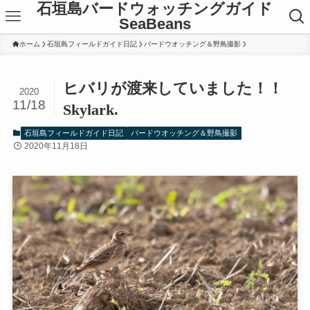
石垣島バードウォッチングガイド
SeaBeans
ホーム
石垣島フィールドガイド日記
バードウオッチング＆野鳥撮影
ヒバリが渡来していました！！
2020
11/18
Skylark.
石垣島フィールドガイド日記
バードウオッチング＆野鳥撮影
2020年11月18日