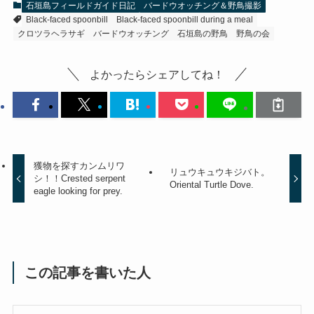
石垣島フィールドガイド日記
バードウオッチング＆野鳥撮影
Black-faced spoonbill
Black-faced spoonbill during a meal
クロツラヘラサギ
バードウオッチング
石垣島の野鳥
野鳥の会
よかったらシェアしてね！
獲物を探すカンムリワ
リュウキュウキジバト。
シ！！Crested serpent
Oriental Turtle Dove.
eagle looking for prey.
この記事を書いた人