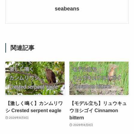
seabeans
関連記事
【激しく鳴く】カンムリワ
【モデル立ち】リュウキュ
シ Crested serpent eagle
ウヨシゴイ Cinnamon
bittern
2026年8月9日
2026年8月8日