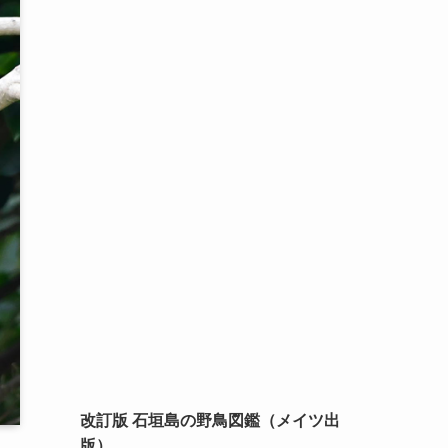
改訂版 石垣島の野鳥図鑑（メイツ出
版）