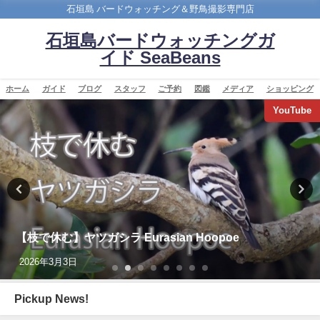
石垣島 バードウォッチング＆野鳥撮影専門店
石垣島バードウォッチングガ
イド SeaBeans
ホーム
ガイド
ブログ
スタッフ
ご予約
図鑑
メディア
ショッピング
YouTube
【枝で休む】ヤツガシラ Eurasian Hoopoe
2026年3月3日
Pickup News!