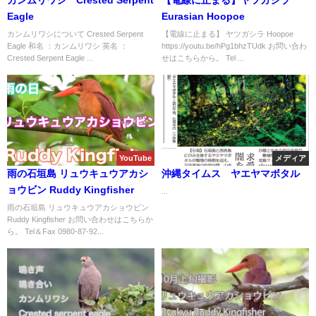
Eagle
Eurasian Hoopoe
カンムリワシについて Crested Serpent
【電線に止まる】 ヤツガシラ Hoopoe
Eagle 和名 ：カンムリワシ 英名 ：
https://youtu.be/hPg1bhzTUdk お問い合わ
Crested Serpent Eagle ...
せはこちらから。 Tel ...
YouTube
メディア
雨の石垣島 リュウキュウアカシ
沖縄タイムス ヤエヤマボタル
ョウビン Ruddy Kingfisher
...
雨の石垣島 リュウキュウアカショウビン
Ruddy Kingfisher お問い合わせはこちらか
ら。 Tel＆Fax 0980-87-92...