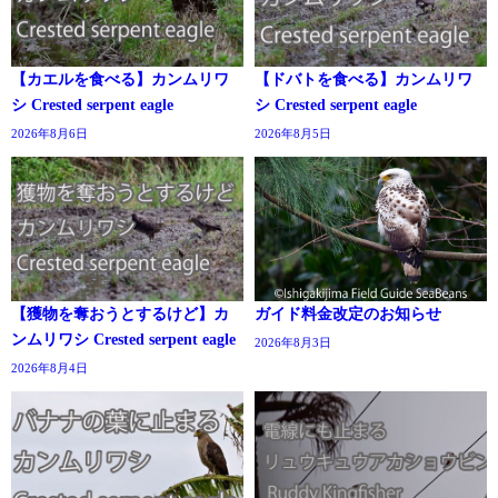
【カエルを食べる】カンムリワ
【ドバトを食べる】カンムリワ
シ Crested serpent eagle
シ Crested serpent eagle
2026年8月6日
2026年8月5日
【獲物を奪おうとするけど】カ
ガイド料金改定のお知らせ
ンムリワシ Crested serpent eagle
2026年8月3日
2026年8月4日