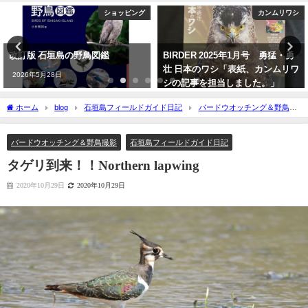
ショッピング
カンムリワシ
改訂版 石垣島の野鳥図鑑
BIRDER 2025年1月号 勇猛・勇
壮 日本のワシ「表紙、カンムリワ
2026年5月28日
シの記事を担当しました。」
2024年12月16日
ホーム
blog
石垣島フィールドガイド日記
バードウオッチング＆野鳥撮
影
タゲリ到来！！Northern lapwing
バードウオッチング＆野鳥撮影
石垣島フィールドガイド日記
タゲリ到来！！Northern lapwing
2020年10月29日
2020年10月29日