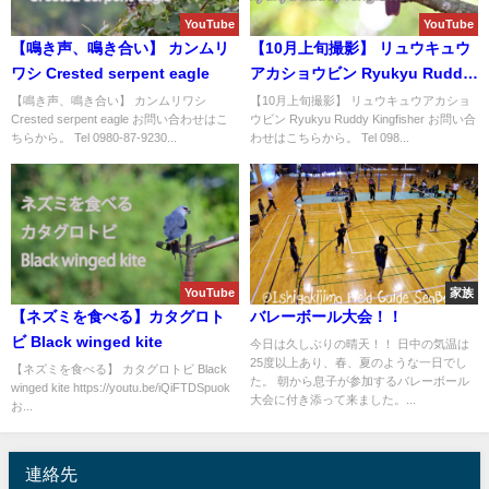
YouTube
YouTube
【鳴き声、鳴き合い】 カンムリ
【10月上旬撮影】 リュウキュウ
ワシ Crested serpent eagle
アカショウビン Ryukyu Ruddy
Kingfisher
【鳴き声、鳴き合い】 カンムリワシ
【10月上旬撮影】 リュウキュウアカショ
Crested serpent eagle お問い合わせはこ
ウビン Ryukyu Ruddy Kingfisher お問い合
ちらから。 Tel 0980-87-9230...
わせはこちらから。 Tel 098...
YouTube
家族
【ネズミを食べる】カタグロト
バレーボール大会！！
ビ Black winged kite
今日は久しぶりの晴天！！ 日中の気温は
25度以上あり、春、夏のような一日でし
【ネズミを食べる】 カタグロトビ Black
た。 朝から息子が参加するバレーボール
winged kite https://youtu.be/iQiFTDSpuok
大会に付き添って来ました。...
お...
連絡先