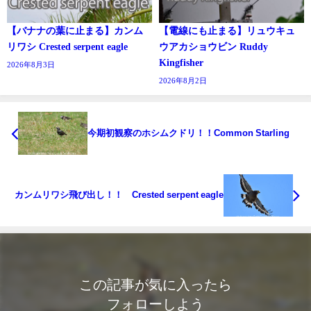
【バナナの葉に止まる】カンム
【電線にも止まる】リュウキュ
リワシ Crested serpent eagle
ウアカショウビン Ruddy
Kingfisher
2026年8月3日
2026年8月2日
今期初観察のホシムクドリ！！Common Starling
カンムリワシ飛び出し！！ Crested serpent eagle
この記事が気に入ったら
フォローしよう