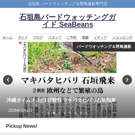
石垣島 バードウォッチング＆野鳥撮影専門店
石垣島バードウォッチングガ
イド SeaBeans
ホーム
ガイド
ブログ
スタッフ
ご予約
図鑑
メディア
ショッピング
バードウオッチング＆野鳥撮影
再放送のお知らせ：イロトリドリ～沖縄・八重山諸島編
～ NHK BS４K
2023年5月30日
Pickup News!