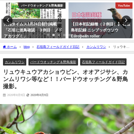
YouTube
バードウオッチング＆野鳥撮影
【日本初記録種（２例目）】 石垣
再放送のお知らせ：イロトリドリ
島初記録 ニシブッポウソウ
～沖縄・八重山諸島編～ NHK
European roller
BS４K
2021年11月19日
2023年5月30日
ホーム
blog
石垣島フィールドガイド日記
カンムリワシ
リュウキュ
ウアカショウビン、オオアジサシ、カンムリワシ等など！！バードウオッチング＆野
鳥撮影。
カンムリワシ
バードウオッチング＆野鳥撮影
石垣島フィールドガイド日記
リュウキュウアカショウビン、オオアジサシ、カ
ンムリワシ等など！！バードウオッチング＆野鳥
撮影。
2020年8月9日
2020年8月9日