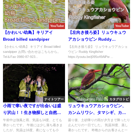
YouTube
YouTube
【かわいい幼鳥】キリアイ
【左向き後ろ姿】リュウキュウ
Broad billed sandpiper
アカショウビン Ruddy
Kingfisher
【かわいい幼鳥】 キリアイ Broad billed
【左向き後ろ姿】 リュウキュウアカショ
sandpiper お問い合わせはこちらから。
ウビン Ruddy Kingfisher
Tel＆Fax 0980-87-923...
https://youtu.be/j095o49AlPw ...
ナイトツアー
カタグロトビ
小雨で寒い夜ですが出会いは盛
リュウキュウアカショウビン、
り沢山！！生き物探しと自然観
カンムリワシ、タマシギ、カラ
察のナイトツアー！！
ムクドリ等など盛り沢山！！バ
午前中は強風と雨、気温も14度、とても
曇り後、土砂降りの雨が夕方まで降ったり
寒かったです。 午後には少し落ち着きま
止んだりの一日でした。 気温30度、蒸し
ードウオッチング＆野鳥撮影ガ
したが、気温は16度、夜になっても小
暑かったです。 昨晩からのお客さんと一
イド。