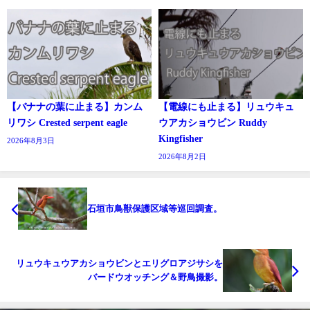
【バナナの葉に止まる】カンム
【電線にも止まる】リュウキュ
リワシ Crested serpent eagle
ウアカショウビン Ruddy
Kingfisher
2026年8月3日
2026年8月2日
石垣市鳥獣保護区域等巡回調査。
リュウキュウアカショウビンとエリグロアジサシを
バードウオッチング＆野鳥撮影。