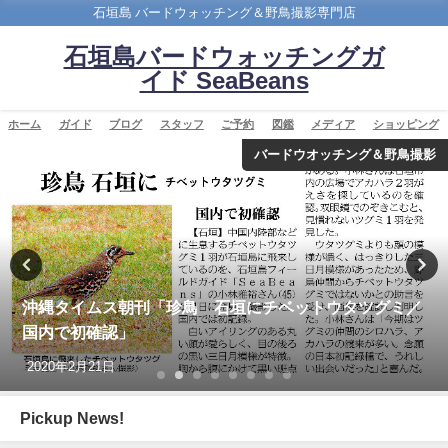
石垣島 バードウォッチング＆野鳥撮影専門店
石垣島バードウォッチングガ
イド SeaBeans
ホーム
ガイド
ブログ
スタッフ
ご予約
図鑑
メディア
ショッピング
バードウオッチング＆野鳥撮影
沖縄タイムス 3月1日朝刊 マキバタヒバリ石垣飛来
2026年3月1日
Pickup News!