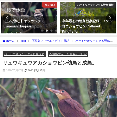
バードウオッチング＆野鳥撮影
バードウオッチング＆野鳥撮影
今年最初の迷鳥観察記録！！ナン
沖縄タイムス3月24日朝刊掲載
ヨウショウビン Collared
「石垣に迷鳥確認 ３例目 ノド
Kingfisher
アカツグミ」
2022年4月7日
2026年3月25日
ホーム
blog
石垣島フィールドガイド日記
バードウオッチング＆野鳥撮
影
リュウキュウアカショウビン幼鳥と成鳥。
バードウオッチング＆野鳥撮影
石垣島フィールドガイド日記
リュウキュウアカショウビン幼鳥と成鳥。
2020年7月17日
2020年7月17日