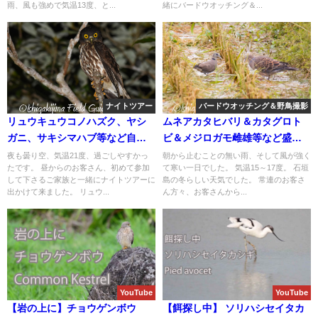
雨、風も強めで気温13度、と...
緒にバードウオッチング＆...
ナイトツアー
バードウオッチング＆野鳥撮影
リュウキュウコノハズク、ヤシ
ムネアカタヒバリ＆カタグロト
ガニ、サキシマハブ等など自然
ビ＆メジロガモ雌雄等など盛り
観察と生き物探しのナイトツア
沢山の出会いのバードウオッチ
夜も曇り空、気温21度、過ごしやすかっ
朝から止むことの無い雨、そして風が強く
たです。 昼からのお客さん、初めて参加
て寒い一日でした。 気温15～17度。 石垣
ー！！
ング＆野鳥撮影ガイド!!
して下さるご家族と一緒にナイトツアーに
島の冬らしい天気でした。 常連のお客さ
出かけて来ました。 リュウ...
ん方々、お客さんから...
YouTube
YouTube
【岩の上に】チョウゲンボウ
【餌探し中】 ソリハシセイタカ