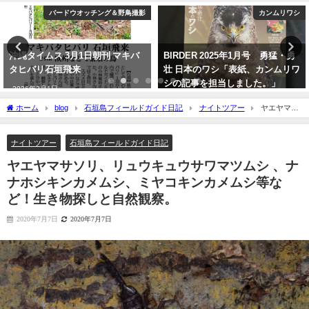
グ＆野鳥撮影
カンムリワシ
バードウオッチン
刊 マキバ
BIRDER 2025年1月号 勇猛・勇
今年最初の迷鳥観察記
壮 日本のワシ「表紙、カンムリワ
ヨウショウビン Collare
シの記事を担当しました。」
Kingfisher
2024年12月16日
2022年4月7日
ホーム
blog
石垣島フィールドガイド日記
ナイトツアー
ヤエヤマサ
ソリ、リュウキュウサワマツムシ 、ナナホシキンカメムシ、ミヤコキンカメムシ等な
ど！生き物探しと自然観察。
ナイトツアー
石垣島フィールドガイド日記
ヤエヤマサソリ、リュウキュウサワマツムシ 、ナ
ナホシキンカメムシ、ミヤコキンカメムシ等な
ど！生き物探しと自然観察。
2020年7月7日
2020年7月7日