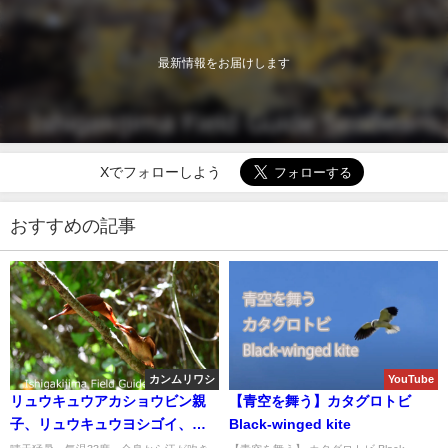
最新情報をお届けします
Xでフォローしよう
おすすめの記事
カンムリワシ
YouTube
リュウキュウアカショウビン親
【青空を舞う】カタグロトビ
子、リュウキュウヨシゴイ、オ
Black-winged kite
オクイナ等などバードウオッチ