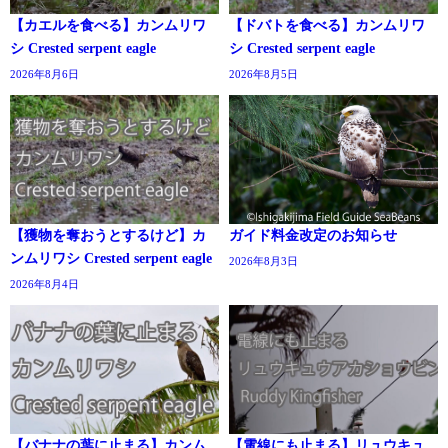
【カエルを食べる】カンムリワ
【ドバトを食べる】カンムリワ
シ Crested serpent eagle
シ Crested serpent eagle
2026年8月6日
2026年8月5日
【獲物を奪おうとするけど】カ
ガイド料金改定のお知らせ
ンムリワシ Crested serpent eagle
2026年8月3日
2026年8月4日
【バナナの葉に止まる】カンム
【電線にも止まる】リュウキュ