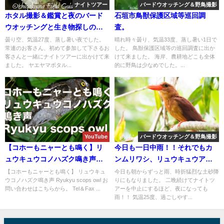
ナイトツアー
バードウオッチング＆野鳥撮影
ホタル撮影＆鑑賞と夜のバード
石垣市鳥獣保護区域等巡回調
ウオッチングと生き物探しのナ
査。
イトツアー！！
曇り空、気温27度、蒸し暑い夜でした。
晴れ時々曇り、気温33度、蒸し暑い1日で
常連のお客さん、初めて参加して下さるお
した。 鳥獣保護区域等の巡回調査に出か
客さんと一緒にナイトツアーに出かけて来
けて来ました。 海岸、農耕地どこも全体
ました。 ヤエヤマボタル...
的に野鳥は少なめでした。...
YouTube
バードウオッチング＆野鳥撮影
【コホーもニャーとも鳴く】リ
今日も一日中雨！！それでもカ
ュウキュウコノハズク鳴き声
ンムリワシ、リュウキュウアカ
Ryukyu scops owl
ショウビン、タマシギ等など出
【コホーもニャーとも鳴く】 リュウキュ
今日も朝からずっと雨、時折猛烈な土砂降
ウコノハズク鳴き声 Ryukyu scops owl お
りにもなりました。 二晩続けてナイトツ
会い盛り沢山のバードウオッチ
問い合わせはこちらから。 Tel＆Fax ...
アーを中止にするほど、夜になっても
ング＆野鳥撮影ガイド。
雨！！ 気温25度、過ごしやす...