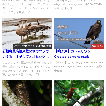
晴天猛暑、気温33度、全身から汗が吹き
【青空を舞う】 カタグロトビ Black-
出ました。 セイタカシギ。 コアオアシシ
winged kite https://youtu.be/hO36yElTkBk
ング＆野鳥撮影。
ギ。 ヒバリシギ。 リュウキュウヨシゴ
お問い合わせは...
イ。 ムラサキサギ。 ズ...
バードウオッチング＆野鳥撮影
YouTube
石垣島最高渡来数のサカツラガ
【鳴き声】カンムリワシ
ン５羽！！そしてオオヒシク
Crested serpent eagle
イ、ヒシクイ、マガン御一
サカツラガン５羽渡来の情報を頂いたので
【鳴き声】 カンムリワシ Crested serpent
探鳥に出かけて来ました。 ポイントには
eagle https://youtu.be/dJ1RvlMjD4A お問い
行！！Swan goose＆Bean
サカツラガンでは無く、オオヒシクイ２
合わせ...
goose＆Greater white-fronted
羽、ヒシクイ５羽、マガン１羽...
goose.