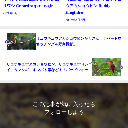
リワシ Crested serpent eagle
ウアカショウビン Ruddy
Kingfisher
2026年8月3日
2026年8月2日
リュウキュウアカショウビンたくさん！！バードウ
オッチング＆野鳥撮影。
リュウキュウアカショウビン、リュウキュウヨシゴ
イ、タマシギ、キンバト等など！！バードウオッチ
ング＆野鳥撮影。
この記事が気に入ったら
フォローしよう