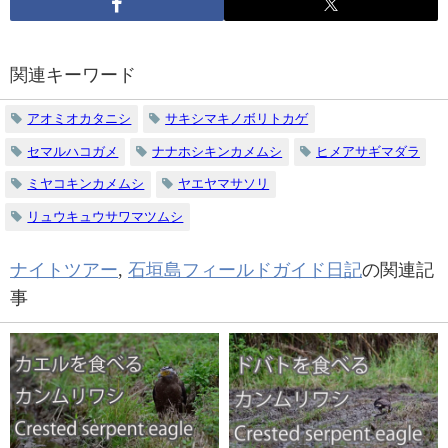
関連キーワード
アオミオカタニシ
サキシマキノボリトカゲ
セマルハコガメ
ナナホシキンカメムシ
ヒメアサギマダラ
ミヤコキンカメムシ
ヤエヤマサソリ
リュウキュウサワマツムシ
ナイトツアー
,
石垣島フィールドガイド日記
の関連記
事