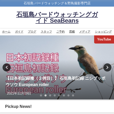
石垣島 バードウォッチング＆野鳥撮影専門店
石垣島バードウォッチングガ
イド SeaBeans
ホーム
ガイド
ブログ
スタッフ
ご予約
図鑑
メディア
ショッピング
YouTube
バードウオッ
シブッポ
再放送のお知らせ：イロトリドリ～沖縄・八
～ NHK BS４K
2023年5月30日
Pickup News!