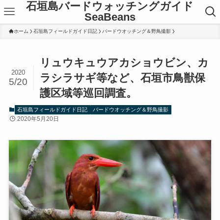
石垣島バードウォッチングガイド
SeaBeans
ホーム
石垣島フィールドガイド日記
バードウオッチング＆野鳥撮影
リュウキュウアカショウビン、カ
2020
ラシラサギ等など、石垣市鳥獣保
5/20
護区域等巡回調査。
石垣島フィールドガイド日記
バードウオッチング＆野鳥撮影
2020年5月20日