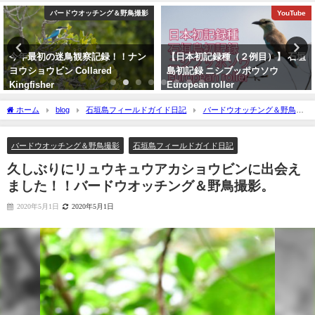
バードウオッチング＆野鳥撮影
YouTube
今年最初の迷鳥観察記録！！ナン
【日本初記録種（２例目）】 石垣
ヨウショウビン Collared
島初記録 ニシブッポウソウ
Kingfisher
European roller
2022年4月7日
2021年11月19日
ホーム
blog
石垣島フィールドガイド日記
バードウオッチング＆野鳥撮
影
久しぶりにリュウキュウアカショウビンに出会えました！！バードウオッチン
グ＆野鳥撮影。
バードウオッチング＆野鳥撮影
石垣島フィールドガイド日記
久しぶりにリュウキュウアカショウビンに出会え
ました！！バードウオッチング＆野鳥撮影。
2020年5月1日
2020年5月1日