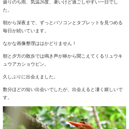
曇りのち雨、気温26度、暑いけど過ごしやすい一日でし
た。
朝から深夜まで、ずっとパソコンとタブレットを見つめる
毎日が続いています。
なかな画像整理ははかどりません！
朝と夕方の散歩では鳴き声が林から聞こえてくるリュウキ
ュウアカショウビン。
久しぶりに出会えました。
数分ほどの短い出会いでしたが、出会えると凄く嬉しいで
す。