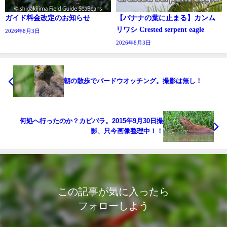
ガイド料金改定のお知らせ
【バナナの葉に止まる】カンム
リワシ Crested serpent eagle
2026年8月3日
2026年8月3日
朝の散歩でバードウオッチング。撮影は無し！
何処へ行ったのか？カピバラ。2015年9月30日撮
影、只今画像整理中！！
この記事が気に入ったら
フォローしよう