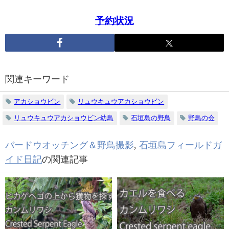
予約状況
関連キーワード
アカショウビン
リュウキュウアカショウビン
リュウキュウアカショウビン幼鳥
石垣島の野鳥
野鳥の会
バードウオッチング＆野鳥撮影
,
石垣島フィールドガ
イド日記
の関連記事