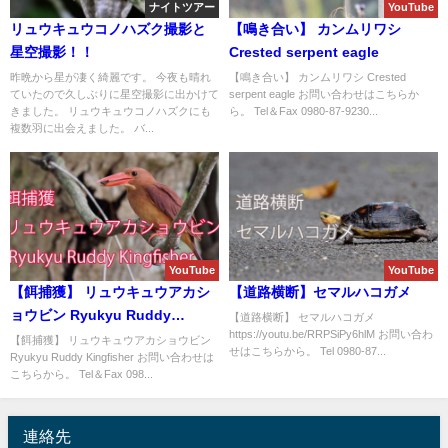
ナイトツアー
YouTube
リュウキュウコノハズク撮影と
【鳴き合い】 カンムリワシ
星空撮影！！
Crested serpent eagle
昨晩から星が凄く綺麗です。 今夜も晴れ
【鳴き合い】 カンムリワシ Crested
ていたので久しぶりに星空撮影に出かけて
serpent eagle お問い合わせはこちらか
きました。 リュウキュウコノハズクにも
ら。 Tel＆Fax 0980-87-9230...
複数羽に出会えました。 バ...
YouTube
YouTube
【餌捕獲】 リュウキュウアカシ
【道路横断】セマルハコガメ
ョウビン Ryukyu Ruddy
【道路横断】 セマルハコガメ
https://youtu.be/RRPSiPy6hlM お問い合わ
Kingfisher
【餌捕獲】 リュウキュウアカショウビン
せはこちらから。 Tel 0980-87...
Ryukyu Ruddy Kingfisher お問い合わせは
こちらから。 Tel＆Fax 098...
連絡先