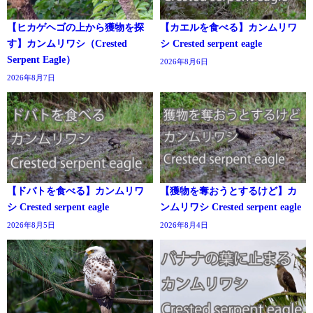
【ヒカゲヘゴの上から獲物を探
【カエルを食べる】カンムリワ
す】カンムリワシ（Crested
シ Crested serpent eagle
Serpent Eagle）
2026年8月6日
2026年8月7日
【ドバトを食べる】カンムリワ
【獲物を奪おうとするけど】カ
シ Crested serpent eagle
ンムリワシ Crested serpent eagle
2026年8月5日
2026年8月4日