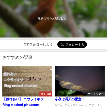
最新情報をお届けします
Xでフォローしよう
おすすめの記事
YouTube
ナイトツアー
【戯れあい】 コウライキジ
今夜は満天の星空!!
Ring-necked pheasant
夜になっても天気が良かったです。 久し