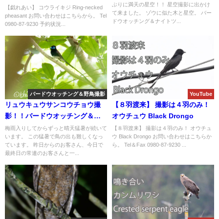
ぶりに満天の星空！！ 星空撮影に出かけ
【戯れあい】 コウライキジ Ring-necked
て来ました。 ゾウに似た木と星空。 バー
pheasant お問い合わせはこちらから。 Tel
ドウオッチング＆ナイトツ...
0980-87-9230 予約状況...
バードウオッチング＆野鳥撮影
YouTube
リュウキュウサンコウチョウ撮
【８羽渡来】 撮影は４羽のみ！
影！！バードウオッチング＆野
オウチュウ Black Drongo
鳥撮影ガイド。
梅雨入りしてからずっと晴天猛暑が続いて
【８羽渡来】 撮影は４羽のみ！ オウチュ
います。 この猛暑で鳥の出も難しくなっ
ウ Black Drongo お問い合わせはこちらか
ています。 昨日からのお客さん、今日で
ら。 Tel＆Fax 0980-87-9230 ...
最終日の常連のお客さんと一...