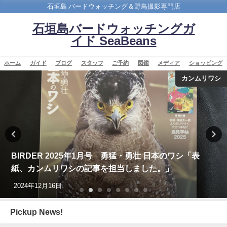
石垣島 バードウォッチング＆野鳥撮影専門店
石垣島バードウォッチングガ
イド SeaBeans
ホーム
ガイド
ブログ
スタッフ
ご予約
図鑑
メディア
ショッピング
カンムリワシ
BIRDER 2025年1月号 勇猛・勇壮 日本のワシ「表
紙、カンムリワシの記事を担当しました。」
2024年12月16日
Pickup News!