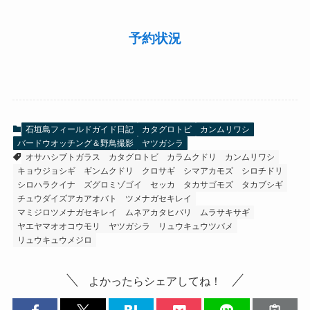
予約状況
石垣島フィールドガイド日記
カタグロトビ
カンムリワシ
バードウオッチング＆野鳥撮影
ヤツガシラ
オサハシブトガラス
カタグロトビ
カラムクドリ
カンムリワシ
キョウジョシギ
ギンムクドリ
クロサギ
シマアカモズ
シロチドリ
シロハラクイナ
ズグロミゾゴイ
セッカ
タカサゴモズ
タカブシギ
チュウダイズアカアオバト
ツメナガセキレイ
マミジロツメナガセキレイ
ムネアカタヒバリ
ムラサキサギ
ヤエヤマオオコウモリ
ヤツガシラ
リュウキュウツバメ
リュウキュウメジロ
よかったらシェアしてね！