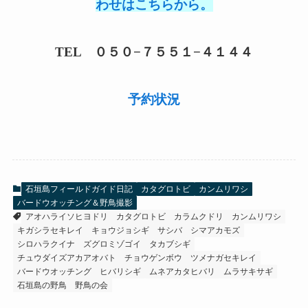
わせはこちらから。
TEL ０５０−７５５１−４１４４
予約状況
石垣島フィールドガイド日記
カタグロトビ
カンムリワシ
バードウオッチング＆野鳥撮影
アオハライソヒヨドリ
カタグロトビ
カラムクドリ
カンムリワシ
キガシラセキレイ
キョウジョシギ
サシバ
シマアカモズ
シロハラクイナ
ズグロミゾゴイ
タカブシギ
チュウダイズアカアオバト
チョウゲンボウ
ツメナガセキレイ
バードウオッチング
ヒバリシギ
ムネアカタヒバリ
ムラサキサギ
石垣島の野鳥
野鳥の会