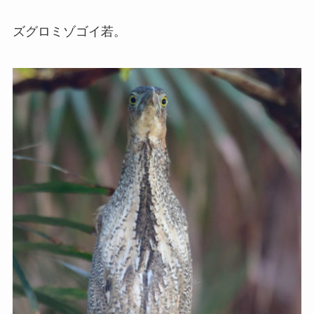
ズグロミゾゴイ若。