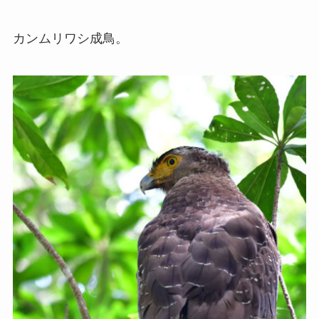
カンムリワシ成鳥。