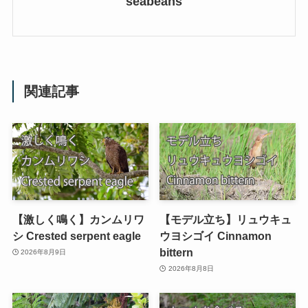
seabeans
関連記事
【激しく鳴く】カンムリワ
【モデル立ち】リュウキュ
シ Crested serpent eagle
ウヨシゴイ Cinnamon
bittern
2026年8月9日
2026年8月8日