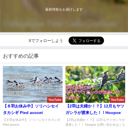
最新情報をお届けします
Xでフォローしよう
おすすめの記事
YouTube
YouTube
【８羽お休み中】ソリハシセイ
【2羽は夫婦か！？】12月もヤツ
タカシギ Pied avocet
ガシラが渡来した！！Hoopoe
【８羽お休み中】 ソリハシセイタカシギ
【2羽は夫婦か！？】 12月もヤツガシラが
Pied avocet
渡来した！！ Hoopoe お問い合わせはこち