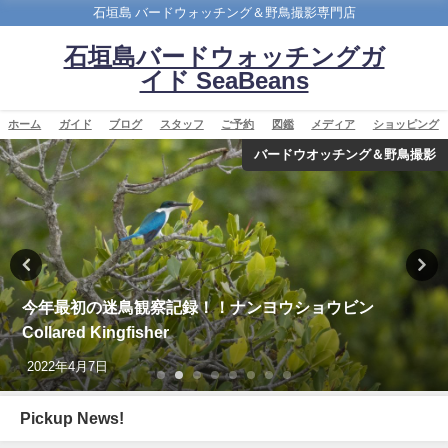
石垣島 バードウォッチング＆野鳥撮影専門店
石垣島バードウォッチングガ
イド SeaBeans
ホーム
ガイド
ブログ
スタッフ
ご予約
図鑑
メディア
ショッピング
バードウオッチング＆野鳥撮影
の迷鳥観察記録！！ナンヨウショウビン
再放送の
Kingfisher
～ NHK 
7日
2023年5月3
Pickup News!