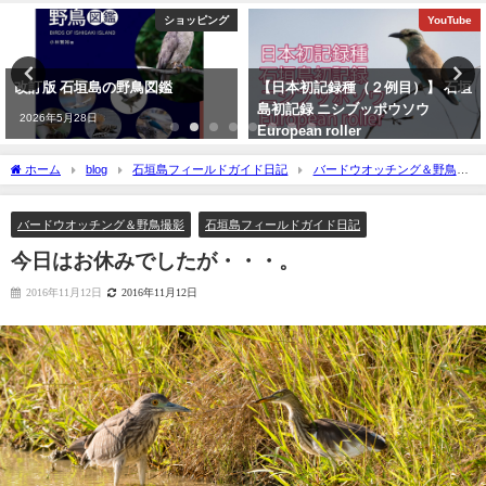
ショッピング
YouTube
改訂版 石垣島の野鳥図鑑
【日本初記録種（２例目）】 石垣
島初記録 ニシブッポウソウ
2026年5月28日
European roller
2021年11月19日
ホーム
blog
石垣島フィールドガイド日記
バードウオッチング＆野鳥撮
影
今日はお休みでしたが・・・。
バードウオッチング＆野鳥撮影
石垣島フィールドガイド日記
今日はお休みでしたが・・・。
2016年11月12日
2016年11月12日