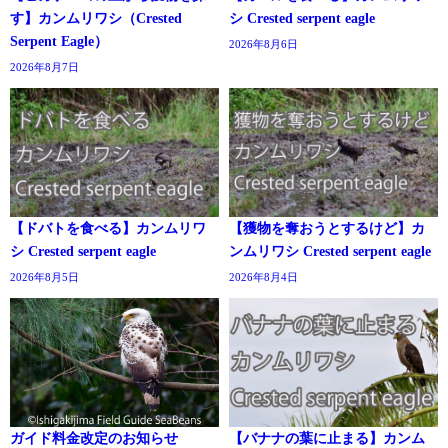
す】カンムリワシ（Crested
シ Crested serpent eagle
Serpent Eagle）
2026年8月6日
2026年8月7日
【ドバトを食べる】カンムリワ
【獲物を奪おうとするけど】カ
シ Crested serpent eagle
ンムリワシ Crested serpent eagle
2026年8月5日
2026年8月4日
ガイド料金改定のお知らせ
【バナナの葉に止まる】カンム