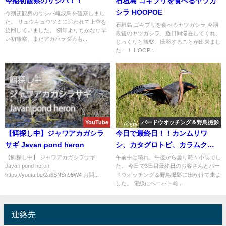
今期初観察のサシバ！！
石垣島 ゴキブリを食べるヤツガ
シラ HOOPOE
今期初観察のサシバ雌成鳥を観察しまし
た。 リュウキュウツミに追われて上空を
石垣島 ゴキブリを食べるヤツガシラ 今期
旋回していました。 例年よりもかなり早
最後のヤツガシラ、数日間滞在してくれ、
い初観察、まだアカハラダカも...
じっくりと観察、撮影することが出来まし
た！！ HOOP...
YouTube
バードウオッチング＆野鳥撮影
【餌探し中】ジャワアカガシラ
今日で最終日！！カンムリワ
サギ Javan pond heron
シ、カタグロトビ、カラムクド
リ、ジャワアカガシラサギ等な
【餌探し中】 ジャワアカガシラサギ
午前中は晴れ、午後から曇り時々小雨でし
Javan pond heron
た。 今日で3日目最終日のお客さんとバー
どバードウオッチング＆野鳥撮
https://youtu.be/2a6BNSn95W4 お問...
ドウオッチング＆野鳥撮影に出かけて来ま
影ガイド。
した。 電線にベニバト雌...
連絡先