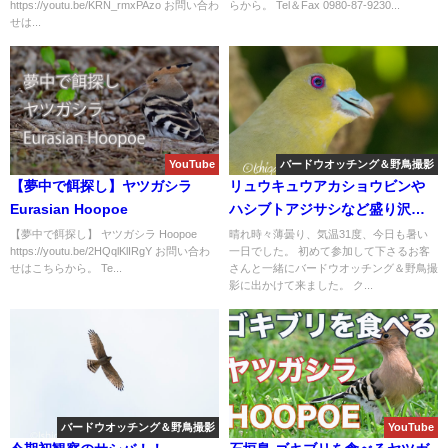
https://youtu.be/KRN_rmxPAzo お問い合わ
らから。 Tel＆Fax 0980-87-9230...
せは...
YouTube
バードウオッチング＆野鳥撮影
【夢中で餌探し】ヤツガシラ
リュウキュウアカショウビンや
Eurasian Hoopoe
ハシブトアジサシなど盛り沢山
のバードウオッチング＆野鳥撮
【夢中で餌探し】 ヤツガシラ Hoopoe
晴れ時々薄曇り、気温31度、今日も暑い
https://youtu.be/2HQqlKlIRgY お問い合わ
一日でした。 初めて参加して下さるお客
影ガイド!!
せはこちらから。 Te...
さんと一緒にバードウオッチング＆野鳥撮
影に出かけて来ました。 ク...
バードウオッチング＆野鳥撮影
YouTube