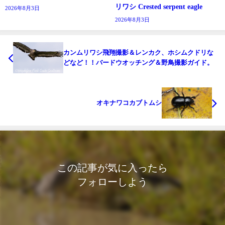
リワシ Crested serpent eagle
2026年8月3日
2026年8月3日
カンムリワシ飛翔撮影＆レンカク、ホシムクドリな
どなど！！バードウオッチング＆野鳥撮影ガイド。
オキナワコカブトムシ
この記事が気に入ったら
フォローしよう