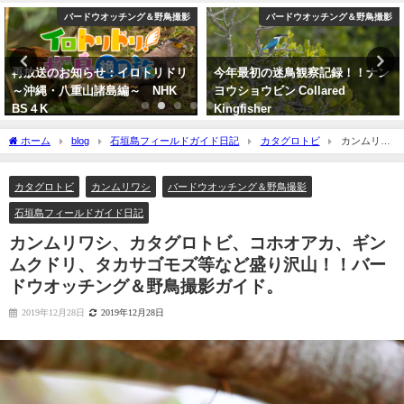
バードウオッチング＆野鳥撮影
YouTube
今年最初の迷鳥観察記録！！ナン
【枝で休む】ヤツガシラ
ヨウショウビン Collared
Eurasian Hoopoe
Kingfisher
2026年3月3日
2022年4月7日
ホーム
blog
石垣島フィールドガイド日記
カタグロトビ
カンムリワ
シ、カタグロトビ、コホオアカ、ギンムクドリ、タカサゴモズ等など盛り沢山！！バ
ードウオッチング＆野鳥撮影ガイド。
カタグロトビ
カンムリワシ
バードウオッチング＆野鳥撮影
石垣島フィールドガイド日記
カンムリワシ、カタグロトビ、コホオアカ、ギン
ムクドリ、タカサゴモズ等など盛り沢山！！バー
ドウオッチング＆野鳥撮影ガイド。
2019年12月28日
2019年12月28日