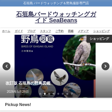
石垣島 バードウォッチング＆野鳥撮影専門店
石垣島バードウォッチングガ
イド SeaBeans
ホーム
ガイド
ブログ
スタッフ
ご予約
図鑑
メディア
ショッピング
バードウオッチング＆野鳥撮影
今年最初の迷鳥観察記録！！ナンヨウショウビン
Collared Kingfisher
2022年4月7日
Pickup News!