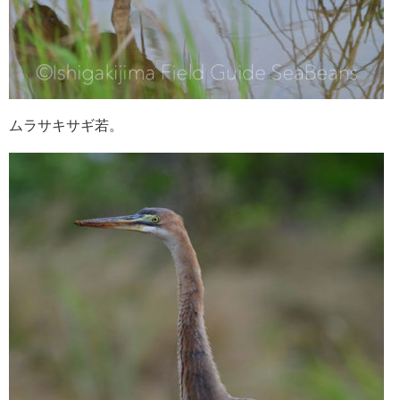
ムラサキサギ若。