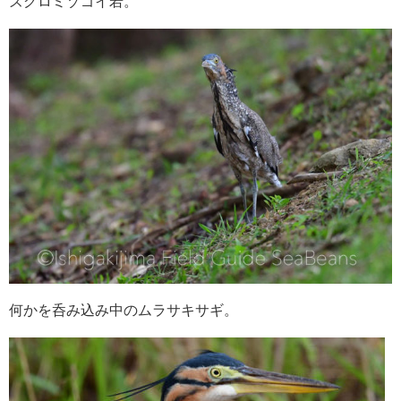
ズグロミゾゴイ若。
何かを呑み込み中のムラサキサギ。