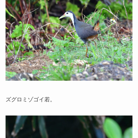
ズグロミゾゴイ若。