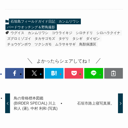
石垣島フィールドガイド日記
カンムリワシ
バードウオッチング＆野鳥撮影
ウグイス
カンムリワシ
コウライキジ
シロチドリ
シロハラクイナ
ズグロミゾゴイ
タカサゴモズ
タゲリ
タシギ
ダイゼン
チョウゲンボウ
ツクシガモ
ムラサキサギ
鳥獣保護区
よかったらシェアしてね！
鳥の骨格標本図鑑
(BIRDER SPECIAL) 川上
石垣市路上寝写真展。
和人 (著), 中村 利和 (写真)