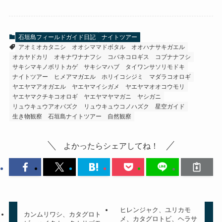
石垣島フィールドガイド日記
ナイトツアー
アオミオカタニシ
オオシママドボタル
オオハナサキガエル
オカヤドカリ
オキナワナナフシ
コバネコロギス
コブナナフシ
サキシマキノボリトカゲ
サキシマハブ
タイワンサソリモドキ
ナイトツアー
ヒメアマガエル
ホリイコシジミ
マダラコオロギ
ヤエヤマアオガエル
ヤエヤマイシガメ
ヤエヤマオオコウモリ
ヤエヤマクチキコオロギ
ヤエヤマヤマガニ
ヤシガニ
リュウキュウアオバズク
リュウキュウコノハズク
星空ガイド
生き物観察
石垣島ナイトツアー
自然観察
よかったらシェアしてね！
ヒレンジャク、ユリカモ
カンムリワシ、カタグロト
メ、カタグロトビ、ヘラサ