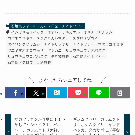
石垣島フィールドガイド日記
ナイトツアー
イシガキモリバッタ
オオハナサキガエル
オキナワナナフシ
コバネコロギス
スジグロカバマダラ
ズグロミゾゴイ
タイワンクツワムシ
ナイトサファリ
ナイトツアー
マダラコオロギ
ヤエヤマオオコウモリ
ヤシガニ
リュウキュウアオバズク
リュウキュウコノハズク
生き物観察
石垣島ナイトツアー
石垣島フクロウ
自然観察
よかったらシェアしてね！
サカツラガンが４羽に！！
ギンムクドリ、カラムクド
そしてヒシクイ２羽、ベニ
リ、ホシムクドリ、インド
バト、ホシムクドリ大群、
ハッカ、タカサゴモズ等な