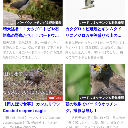
バードウオッチング＆野鳥撮影
バードウオッチング＆野鳥撮影
晴天猛暑！！カタグロトビや石
カタグロトビ飛翔とギンムクド
垣島の野鳥たち！！バードウオ
リにメジロガモ等盛り沢山のバ
ッチング＆野鳥撮影ガイド。
ードウオッチング＆野鳥撮影ガ
晴天猛暑、気温27度、暑い一日でした。
昨日は暖かかったのですが、一夜明けてま
常連のお客さん、初めて参加して下さるお
たもや冬！！ 気温13度、北風強く、雨が
イド。
客さんと一緒にバードウオッチング＆野鳥
降ったり止んだり、寒い一日でした。 初
撮影に出かけて来ました。...
めて来て下さるお客さん複...
YouTube
バードウオッチング＆野鳥撮影
【田んぼで食事】 カンムリワシ
朝の散歩でバードウオッチン
Crested serpent eagle
グ。撮影は無し！
【田んぼで食事】 カンムリワシ Crested
ここ数日天気が悪く曇り時々雨、風は強め
serpent eagle お問い合わせはこちらか
で寒く感じます。 今朝も曇り、風強めで
ら。 Tel＆Fax 0980-87-...
すが、涼しくて過ごしやすい感じです。