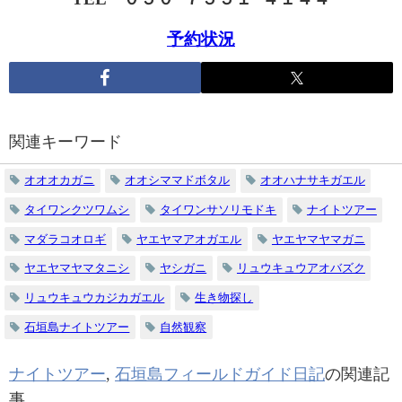
予約状況
関連キーワード
オオオカガニ
オオシママドボタル
オオハナサキガエル
タイワンクツワムシ
タイワンサソリモドキ
ナイトツアー
マダラコオロギ
ヤエヤマアオガエル
ヤエヤマヤマガニ
ヤエヤマヤマタニシ
ヤシガニ
リュウキュウアオバズク
リュウキュウカジカガエル
生き物探し
石垣島ナイトツアー
自然観察
ナイトツアー
,
石垣島フィールドガイド日記
の関連記
事