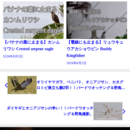
【バナナの葉に止まる】カンム
【電線にも止まる】リュウキュ
リワシ Crested serpent eagle
ウアカショウビン Ruddy
Kingfisher
2026年8月3日
2026年8月2日
オリイヤマガラ、ベニバト、オニアジサシ、カタグ
ロトビ巣立ち雛2羽！！バードウオッチング＆野鳥撮
影ガイド。
ダイサギとオニアジサシの争い！！バードウオッチ
ング＆野鳥撮影。