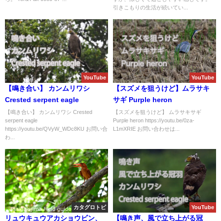
引きこもりの生活が続いてい...
YouTube
YouTube
【鳴き合い】 カンムリワシ
【スズメを狙うけど】ムラサキ
Crested serpent eagle
サギ Purple heron
【鳴き合い】 カンムリワシ Crested
【スズメを狙うけど】 ムラサキサギ
serpent eagle
Purple heron https://youtu.be/0za-
https://youtu.be/QVyW_WDc8KU お問い合
L1mXRIE お問い合わせは...
わ...
カタグロトビ
YouTube
リュウキュウアカショウビン、
【鳴き声、風で立ち上がる冠