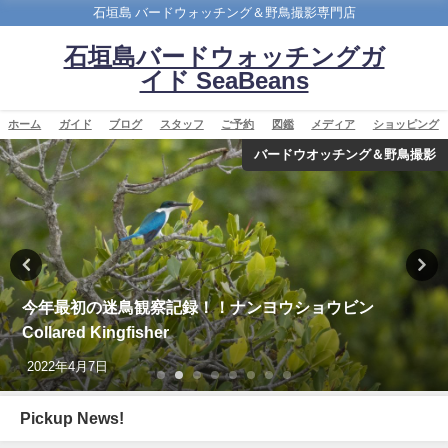
石垣島 バードウォッチング＆野鳥撮影専門店
石垣島バードウォッチングガ
イド SeaBeans
ホーム
ガイド
ブログ
スタッフ
ご予約
図鑑
メディア
ショッピング
YouTube
【枝で休む】ヤツガシラ Eurasian Hoopoe
2026年3月3日
Pickup News!