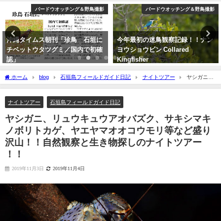
バードウオッチング＆野鳥撮影
YouTube
今年最初の迷鳥観察記録！！ナン
【日本初記録種（２例目）】 石垣
ヨウショウビン Collared
島初記録 ニシブッポウソウ
Kingfisher
European roller
2022年4月7日
2021年11月19日
ホーム
blog
石垣島フィールドガイド日記
ナイトツアー
ヤシガニ、
リュウキュウアオバズク、サキシマキノボリトカゲ、ヤエヤマオオコウモリ等など盛
り沢山！！自然観察と生き物探しのナイトツアー ！！
ナイトツアー
石垣島フィールドガイド日記
ヤシガニ、リュウキュウアオバズク、サキシマキ
ノボリトカゲ、ヤエヤマオオコウモリ等など盛り
沢山！！自然観察と生き物探しのナイトツアー
！！
2019年11月3日
2019年11月4日