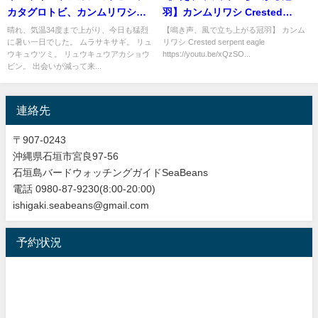
カタグロトビ、カンムリワシ、
羽】カンムリワシ Crested
リュウキュウツミ、オオアジサ
serpent eagle
晴れ、気温34度まで上がり、今日も猛烈
【鳴き声、風で立ち上がる冠羽】 カンム
に暑い一日でした。 ムラサキサギ。 リュ
リワシ Crested serpent eagle
シ等など！！バードウオッチン
ウキュウツミ。 リュウキュウアカショウ
https://youtu.be/xQzSO...
グ＆野鳥撮影。
ビン。 出会いが減って来...
連絡先
〒907-0243
沖縄県石垣市宮良97-56
石垣島バードウォッチングガイドSeaBeans
電話 0980-87-9230(8:00-20:00)
ishigaki.seabeans@gmail.com
予約状況