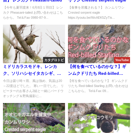
目】 レンカク Pheasant-tailed
リワシ Crested serpent eagle
【今年も夏羽渡来！6月8日１羽目】 レン
【食事を邪魔される？】 カンムリワシ
カク Pheasant-tailed お問い合わせはこち
Crested serpent eagle
らから。 Tel＆Fax 0980-87-9...
https://youtu.be/WxAEK5ZyTis...
カタグロトビ
YouTube
ミドリカラスモドキ、レンカ
【何を食べているのかな？】ギ
ク、ソリハシセイタカシギ、カ
ンムクドリたち Red-billed
タグロトビ等など出会い盛り沢
Starling
今日は曇り時々雨、風は強め、気温は20
【何を食べているのかな？】 ギンムクド
～22度ほどでした。 寒い一日でした。 リ
リたち Red-billed Starling お問い合わせは
山！！バードウオッチング＆野
ピーターのお客さん2組と一緒にバードウ
こちらから。 Tel＆Fax 09...
鳥観察ツアー。
オッチング＆野鳥撮影に...