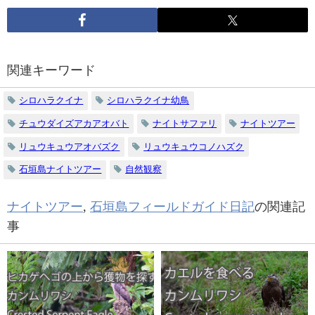
関連キーワード
シロハラクイナ
シロハラクイナ幼鳥
チュウダイズアカアオバト
ナイトサファリ
ナイトツアー
リュウキュウアオバズク
リュウキュウコノハズク
石垣島ナイトツアー
自然観察
ナイトツアー
,
石垣島フィールドガイド日記
の関連記
事