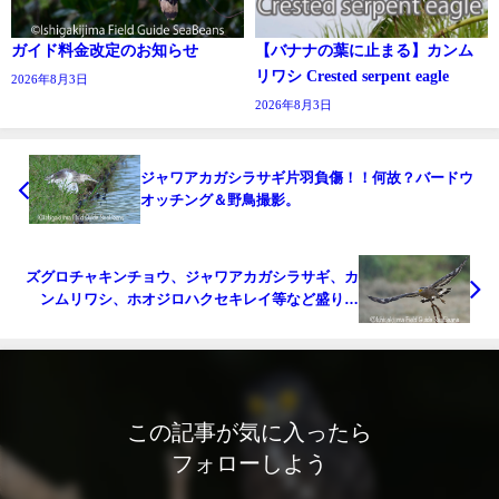
ガイド料金改定のお知らせ
【バナナの葉に止まる】カンム
リワシ Crested serpent eagle
2026年8月3日
2026年8月3日
ジャワアカガシラサギ片羽負傷！！何故？バードウ
オッチング＆野鳥撮影。
ズグロチャキンチョウ、ジャワアカガシラサギ、カ
ンムリワシ、ホオジロハクセキレイ等など盛り沢
山！！バードウオッチング＆野鳥撮影ガイド。
この記事が気に入ったら
フォローしよう