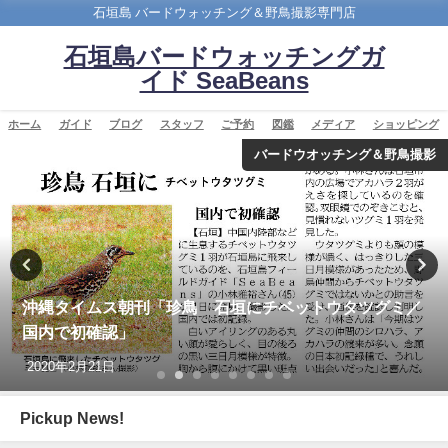
石垣島 バードウォッチング＆野鳥撮影専門店
石垣島バードウォッチングガ
イド SeaBeans
ホーム
ガイド
ブログ
スタッフ
ご予約
図鑑
メディア
ショッピング
バードウオッチング＆野鳥撮影
沖縄タイムス朝刊「珍鳥 石垣にチベットウタツグミ／
国内で初確認」
2020年2月21日
Pickup News!