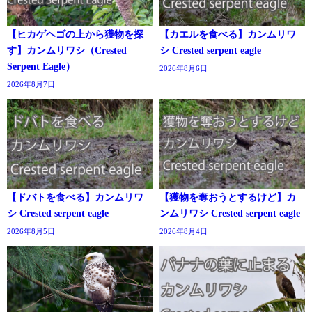
【ヒカゲヘゴの上から獲物を探
【カエルを食べる】カンムリワ
す】カンムリワシ（Crested
シ Crested serpent eagle
Serpent Eagle）
2026年8月6日
2026年8月7日
【ドバトを食べる】カンムリワ
【獲物を奪おうとするけど】カ
シ Crested serpent eagle
ンムリワシ Crested serpent eagle
2026年8月5日
2026年8月4日