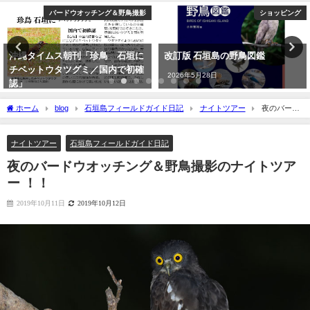
バードウオッチング＆野鳥撮影
ショッピング
沖縄タイムス朝刊「珍鳥 石垣に
改訂版 石垣島の野鳥図鑑
チベットウタツグミ／国内で初確
2026年5月28日
認」
2020年2月21日
ホーム
blog
石垣島フィールドガイド日記
ナイトツアー
夜のバード
ウオッチング＆野鳥撮影のナイトツアー ！！
ナイトツアー
石垣島フィールドガイド日記
夜のバードウオッチング＆野鳥撮影のナイトツア
ー ！！
2019年10月11日
2019年10月12日