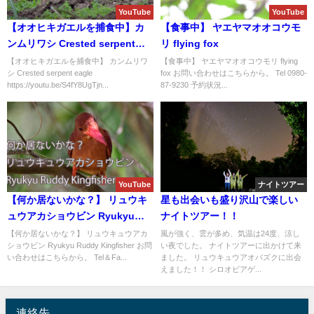
YouTube
YouTube
【オオヒキガエルを捕食中】カ
【食事中】 ヤエヤマオオコウモ
ンムリワシ Crested serpent
リ flying fox
eagle
【オオヒキガエルを捕食中】 カンムリワ
【食事中】 ヤエヤマオオコウモリ flying
シ Crested serpent eagle
fox お問い合わせはこちらから。 Tel 0980-
https://youtu.be/S4fY8UgTjn...
87-9230 予約状況...
YouTube
ナイトツアー
【何か居ないかな？】 リュウキ
星も出会いも盛り沢山で楽しい
ュウアカショウビン Ryukyu
ナイトツアー！！
Ruddy Kingfisher
【何か居ないかな？】 リュウキュウアカ
風が強く、雲が多め、気温は24度、涼し
ショウビン Ryukyu Ruddy Kingfisher お問
い夜でした。 ナイトツアーに出かけて来
い合わせはこちらから。 Tel＆Fa...
ました。 リュウキュウアオバズクに出会
えました！！ シロオビアゲ...
連絡先