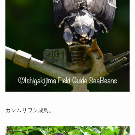
カンムリワシ成鳥。