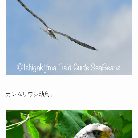
カンムリワシ幼鳥。