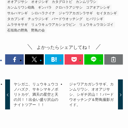
オオアジサシ
オオジシギ
カタグロトビ
カンムリワシ
カンムリワシ幼鳥
ギンパラ
クロハラアジサシ
コアオアシシギ
サルハマシギ
シロハラクイナ
ジャワアカガシラサギ
セイタカシギ
タカブシギ
チュウジシギ
バードウオッチング
ヒバリシギ
ムラサキサギ
リュウキュウアカショウビン
リュウキュウヨシゴイ
石垣島の野鳥
野鳥の会
よかったらシェアしてね！
ヤシガニ、リュウキュウコ
ジャワアカガシラサギ、カ
ノハズク、サキシマキノボ
ンムリワシ、オオアジサ
リトカゲ、満天の星空と天
シ、シギチ沢山！！バード
の川！！出会い盛り沢山の
ウオッチング＆野鳥撮影ガ
ナイトツアー ！！
イド。