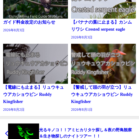
ガイド料金改定のお知らせ
【バナナの葉に止まる】カンム
リワシ Crested serpent eagle
2026年8月3日
2026年8月3日
【電線にも止まる】リュウキュ
【警戒して頭の羽が立つ】リュ
ウアカショウビン Ruddy
ウキュウアカショウビン Ruddy
Kingfisher
Kingfisher
2026年8月2日
2026年8月1日
光るキノコ！！アミヒカリタケ探し＆夜の野鳥観察
＆生き物探しのナイトツアー ！！