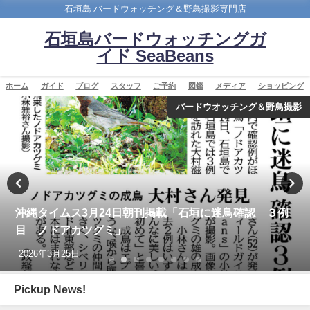
石垣島 バードウォッチング＆野鳥撮影専門店
石垣島バードウォッチングガ
イド SeaBeans
ホーム
ガイド
ブログ
スタッフ
ご予約
図鑑
メディア
ショッピング
ショッピング
改訂版 石垣島の野鳥図鑑
2026年5月28日
Pickup News!