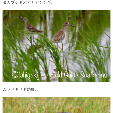
タカブシギとアカアシシギ。
ムラサキサギ幼鳥。