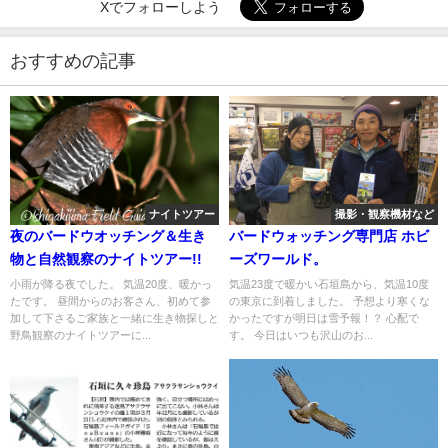
Xでフォローしよう
おすすめの記事
ナイトツアー
撮影・観察機材など
夜のバードウオッチング＆生き
バードウォッチング専門店 ホビ
物と自然観察のナイトツアー!!
ーズワールド。
小雨が降る夜でした。 気温20度、暖かっ
気温23度で暖かい石垣島から、気温10度
たです。 昼間からのお客さん、初めて参
の東京に到着しました。 予想より寒くな
加して下さるご家族と一緒に生き物探しと
かったですが明日は雪予報！？ 心配で
野鳥観察のナイトツアーに...
す。 今日はいつも沢山のお...