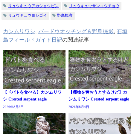
リュウキュウアカショウビン
リュウキュウサンコウチョウ
リュウキュウヨシゴイ
野鳥観察
カンムリワシ
,
バードウオッチング＆野鳥撮影
,
石垣
島フィールドガイド日記
の関連記事
【ドバトを食べる】カンムリワ
【獲物を奪おうとするけど】カ
シ Crested serpent eagle
ンムリワシ Crested serpent eagle
2026年8月5日
2026年8月4日