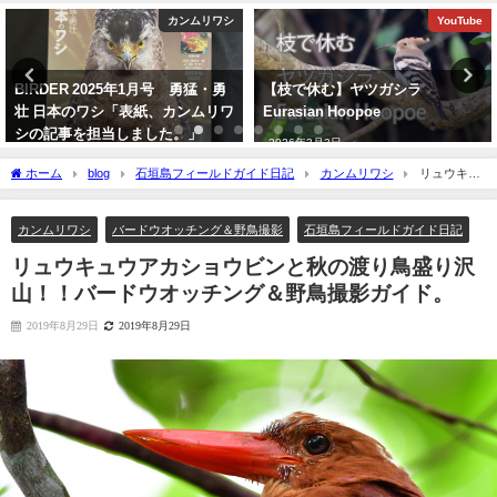
YouTube
バードウオッチング＆野鳥撮影
【枝で休む】ヤツガシラ
沖縄タイムス朝刊「珍鳥 石垣に
Eurasian Hoopoe
チベットウタツグミ／国内で初確
認」
2026年3月3日
2020年2月21日
ホーム
blog
石垣島フィールドガイド日記
カンムリワシ
リュウキュ
ウアカショウビンと秋の渡り鳥盛り沢山！！バードウオッチング＆野鳥撮影ガイド。
カンムリワシ
バードウオッチング＆野鳥撮影
石垣島フィールドガイド日記
リュウキュウアカショウビンと秋の渡り鳥盛り沢
山！！バードウオッチング＆野鳥撮影ガイド。
2019年8月29日
2019年8月29日