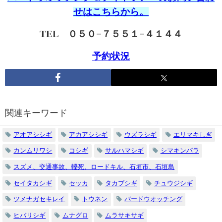
せはこちらから。
TEL ０５０−７５５１−４１４４
予約状況
関連キーワード
アオアシシギ
アカアシシギ
ウズラシギ
エリマキしぎ
カンムリワシ
コシギ
サルハマシギ
シマキンパラ
スズメ、交通事故、轢死、ロードキル、石垣市、石垣島
セイタカシギ
セッカ
タカブシギ
チュウジシギ
ツメナガセキレイ
トウネン
バードウオッチング
ヒバリシギ
ムナグロ
ムラサキサギ