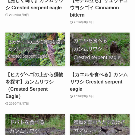
【激しく鳴く】カンムリワ
【モデル立ち】リュウキュ
シ Crested serpent eagle
ウヨシゴイ Cinnamon
bittern
2026年8月9日
2026年8月8日
【ヒカゲヘゴの上から獲物
【カエルを食べる】カンム
を探す】カンムリワシ
リワシ Crested serpent
（Crested Serpent
eagle
Eagle）
2026年8月6日
2026年8月7日