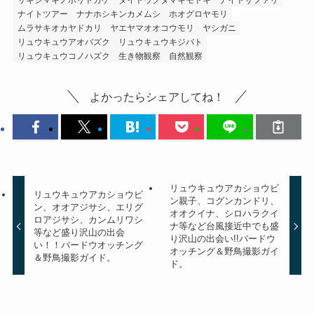
ナイトツアー
ナナホシキンカメムシ
ホオグロヤモリ
ムラサキオカヤドカリ
ヤエヤマオオコウモリ
ヤシガニ
リュウキュウアオバズク
リュウキュウキジバト
リュウキュウコノハズク
生き物観察
自然観察
よかったらシェアしてね！
リュウキュウアカショウビ
リュウキュウアカショウビ
ン親子、コグンカンドリ、
ン、オオアジサシ、エリグ
オオクイナ、シロハラクイ
ロアジサシ、カンムリワシ
ナ等など台風接近中でも盛
等など盛り沢山の出会
り沢山の出会い!!バードウ
い！！バードウオッチング
オッチング＆野鳥撮影ガイ
＆野鳥撮影ガイド。
ド。