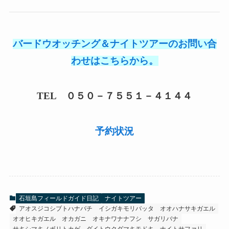
バードウオッチング＆ナイトツアーのお問い合
わせはこちらから。
TEL ０５０－７５５１－４１４４
予約状況
石垣島フィールドガイド日記
ナイトツアー
アオスジコシブトハナバチ
イシガキモリバッタ
オオハナサキガエル
オオヒキガエル
オカガニ
オキナワナナフシ
サガリバナ
サキシマキノボリトカゲ
ダイトウクダマキモドキ
ナイトサファリ