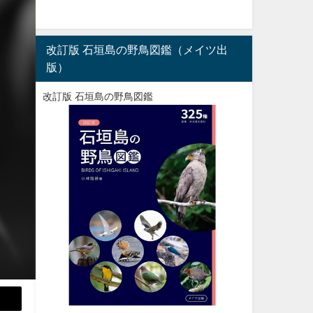
改訂版 石垣島の野鳥図鑑（メイツ出
版）
改訂版 石垣島の野鳥図鑑