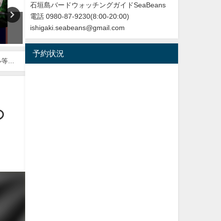
石垣島バードウォッチングガイドSeaBeans
電話 0980-87-9230(8:00-20:00)
沖縄タイムス3月24日朝刊掲載
【日本初記録種（２例目）】
ishigaki.seabeans@gmail.com
「石垣に迷鳥確認 ３例目 ノ
垣島初記録 ニシブッポウソ
ドアカツグミ」
European roller
予約状況
2026年3月25日
2021年11月19日
ル等々
の