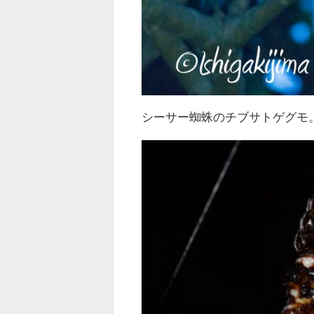
シーサー蜘蛛のチブサトゲグモ