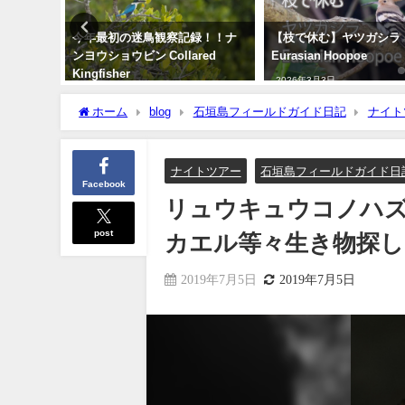
ロトリド
今年最初の迷鳥観察記録！！ナ
【枝で休む】ヤツガシラ
島編～
ンヨウショウビン Collared
Eurasian Hoopoe
Kingfisher
2026年3月3日
2022年4月7日
ホーム
blog
石垣島フィールドガイド日記
ナイト
生き物探しと自然観察のナイトツアー!!
ナイトツアー
石垣島フィールドガイド日
Facebook
リュウキュウコノハ
post
カエル等々生き物探し
2019年7月5日
2019年7月5日