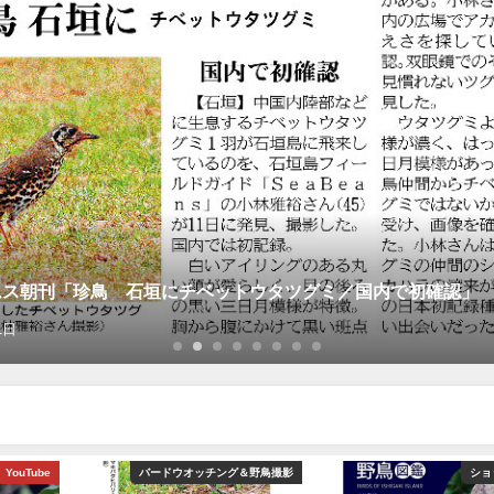
ムス朝刊「珍鳥 石垣にチベットウタツグミ／国内で初確認」
1日
YouTube
バードウオッチング＆野鳥撮影
ショ