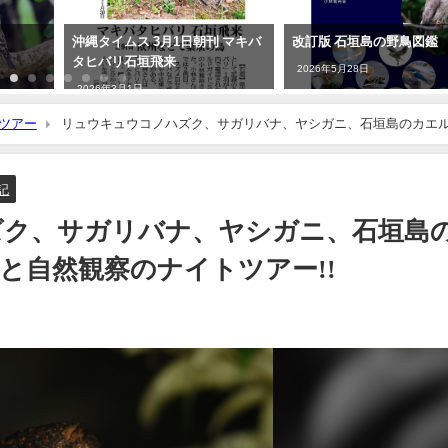
沖縄タイムス 3月1日朝刊 マキバ
改訂版 石垣島の野鳥図鑑
タヒバリ石垣飛来
2026年5月28日
2026年3月1日
ツアー
リュウキュウコノハズク、サガリバナ、ヤシガニ、石垣島のカエ
記
ズク、サガリバナ、ヤシガニ、石垣島
と自然観察のナイトツアー!!