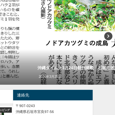
沖縄タイムス3月24日朝刊掲載「石垣に
2026年3月25日
連絡先
〒907-0243
ッピング
バードウオッチング＆野鳥撮影
Y
沖縄県石垣市宮良97-56