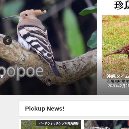
e
沖縄タイ
2020年2月2
Pickup News!
グ＆野鳥撮影
バードウオッチング＆野鳥撮影