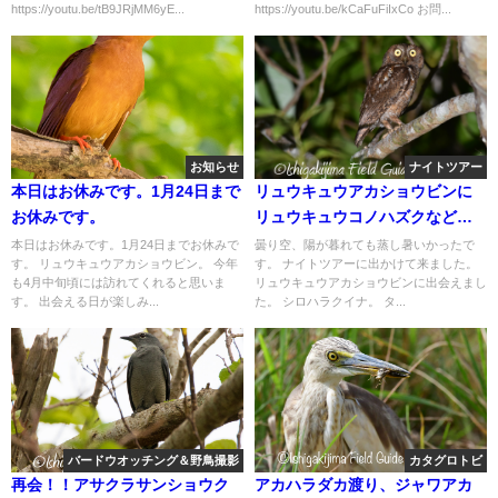
https://youtu.be/tB9JRjMM6yE...
https://youtu.be/kCaFuFiIxCo お問...
お知らせ
ナイトツアー
本日はお休みです。1月24日まで
リュウキュウアカショウビンに
お休みです。
リュウキュウコノハズクなど夜
の生き物探しと自然観察のナイ
本日はお休みです。1月24日までお休みで
曇り空、陽が暮れても蒸し暑いかったで
す。 リュウキュウアカショウビン。 今年
す。 ナイトツアーに出かけて来ました。
トツアー!!
も4月中旬頃には訪れてくれると思いま
リュウキュウアカショウビンに出会えまし
す。 出会える日が楽しみ...
た。 シロハラクイナ。 タ...
バードウオッチング＆野鳥撮影
カタグロトビ
再会！！アサクラサンショウク
アカハラダカ渡り、ジャワアカ