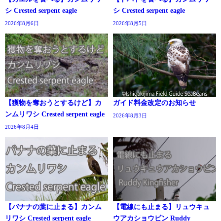
シ Crested serpent eagle
シ Crested serpent eagle
2026年8月6日
2026年8月5日
【獲物を奪おうとするけど】カ
ガイド料金改定のお知らせ
ンムリワシ Crested serpent eagle
2026年8月3日
2026年8月4日
【バナナの葉に止まる】カンム
【電線にも止まる】リュウキュ
リワシ Crested serpent eagle
ウアカショウビン Ruddy