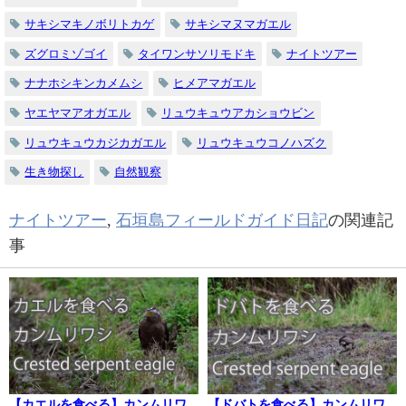
サキシマキノボリトカゲ
サキシマヌマガエル
ズグロミゾゴイ
タイワンサソリモドキ
ナイトツアー
ナナホシキンカメムシ
ヒメアマガエル
ヤエヤマアオガエル
リュウキュウアカショウビン
リュウキュウカジカガエル
リュウキュウコノハズク
生き物探し
自然観察
ナイトツアー
,
石垣島フィールドガイド日記
の関連記
事
【カエルを食べる】カンムリワ
【ドバトを食べる】カンムリワ