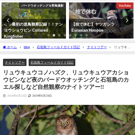
ッチング＆野鳥撮影
YouTube
バードウオ
察記録！！ナン
【枝で休む】ヤツガシラ
沖縄タイムス朝刊
ared
Eurasian Hoopoe
チベットウタツグ
認」
2026年3月3日
2020年2月21日
ホーム
blog
石垣島フィールドガイド日記
ナイトツアー
リュウキュ
ウコノハズク、リュウキュウアカショウビンなど夜のバードウオッチングと石垣島の
カエル探しなど自然観察のナイトツアー!!
ナイトツアー
石垣島フィールドガイド日記
リュウキュウコノハズク、リュウキュウアカショ
ウビンなど夜のバードウオッチングと石垣島のカ
エル探しなど自然観察のナイトツアー!!
2019年6月23日
2019年6月24日