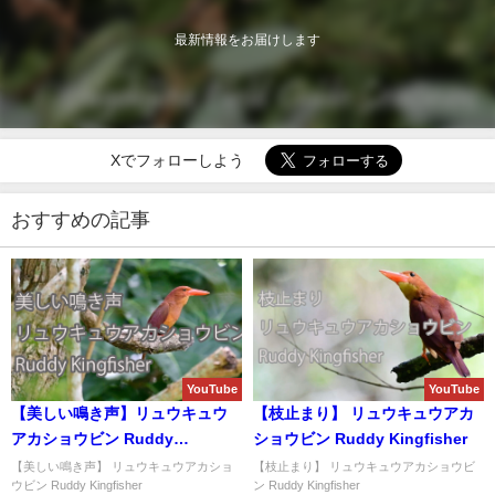
最新情報をお届けします
Xでフォローしよう
おすすめの記事
YouTube
YouTube
【美しい鳴き声】リュウキュウ
【枝止まり】 リュウキュウアカ
アカショウビン Ruddy
ショウビン Ruddy Kingfisher
Kingfisher
【美しい鳴き声】 リュウキュウアカショ
【枝止まり】 リュウキュウアカショウビ
ウビン Ruddy Kingfisher
ン Ruddy Kingfisher