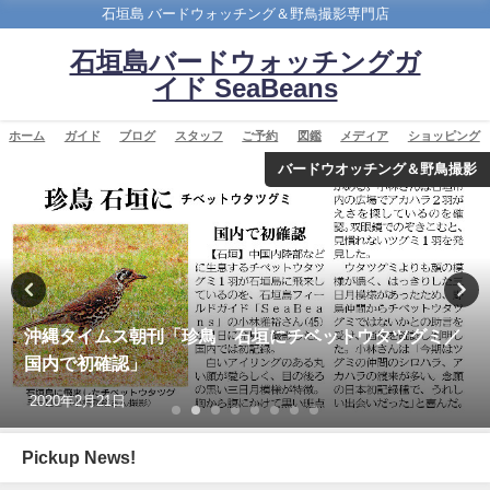
石垣島 バードウォッチング＆野鳥撮影専門店
石垣島バードウォッチングガ
イド SeaBeans
ホーム
ガイド
ブログ
スタッフ
ご予約
図鑑
メディア
ショッピング
ウオッチング＆野鳥撮影
バード
ットウタツグミ／
今年最初の迷鳥観察記録！！ナンヨウ
Collared Kingfisher
2022年4月7日
Pickup News!