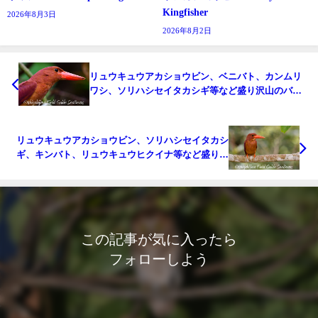
Kingfisher
2026年8月3日
2026年8月2日
リュウキュウアカショウビン、ベニバト、カンムリ
ワシ、ソリハシセイタカシギ等など盛り沢山のバー
ドウオッチング＆野鳥撮影ガイド!!
リュウキュウアカショウビン、ソリハシセイタカシ
ギ、キンバト、リュウキュウヒクイナ等など盛り沢
山のバードウオッチングガイド!!
この記事が気に入ったら
フォローしよう