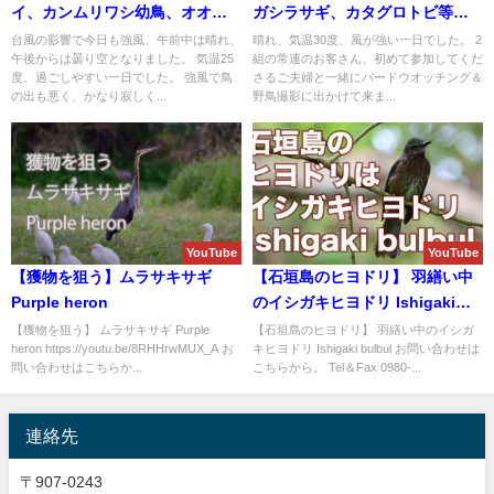
イ、カンムリワシ幼鳥、オオハ
ガシラサギ、カタグロトビ等な
シシギ、ツルシギ等など盛り沢
ど盛り沢山！！バードウオッチ
台風の影響で今日も強風、午前中は晴れ、
晴れ、気温30度、風が強い一日でした。 2
午後からは曇り空となりました。 気温25
組の常連のお客さん、初めて参加してくだ
山のバードウオッチング＆野鳥
ング＆野鳥撮影ガイド。
度、過ごしやすい一日でした。 強風で鳥
さるご夫婦と一緒にバードウオッチング＆
撮影ガイド!!
の出も悪く、かなり寂しく...
野鳥撮影に出かけて来ま...
YouTube
YouTube
【獲物を狙う】ムラサキサギ
【石垣島のヒヨドリ】 羽繕い中
Purple heron
のイシガキヒヨドリ Ishigaki
bulbul
【獲物を狙う】 ムラサキサギ Purple
【石垣島のヒヨドリ】 羽繕い中のイシガ
heron https://youtu.be/8RHHrwMUX_A お
キヒヨドリ Ishigaki bulbul お問い合わせは
問い合わせはこちらか...
こちらから。 Tel＆Fax 0980-...
連絡先
〒907-0243