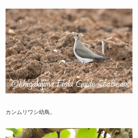
カンムリワシ幼鳥。