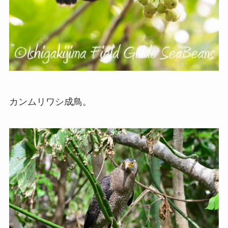
カンムリワシ成鳥。